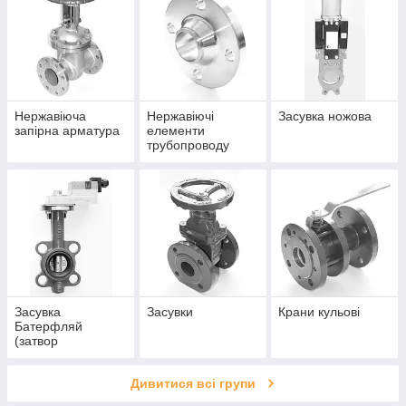
Нержавіюча
Нержавіючі
Засувка ножова
запірна арматура
елементи
трубопроводу
Засувка
Засувки
Крани кульові
Батерфляй
(затвор
поворотний)
Дивитися всі групи