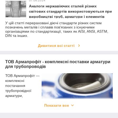
07.08.2014
Аналоги нержавіючих сталей різних
світових стандартів використовуються при
виробництві труб, арматури і елементів
трубопроводу
У цій статті перераховані діючі стандарти різних систем
позначень металів і сплавів пов'язаних з існуючими
організаціями по стандартизації, таких як AISI, ANSI, ASTM,
DIN та інших.
Дивитися всі статті
ТОВ Армапрофіт - комплексні поставки арматури
для трубопроводів
ТОВ Армапрофіт ―
комплексні
постачання
трубопровідної
арматури,
з'єднувальних
Показати все
елементів
трубопроводу, різних
ізоляційних