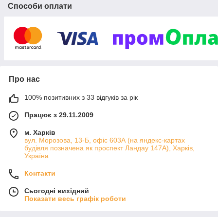
матеріалів,
Способи оплати
технічних тканин,
ременів та іншої
продукції для різних
галузей
промисловості:
хімічної, харчової, водопостачання, опалення,
газопостачання.
Про нас
В асортименті нашої компанії представлена продукція як
вітчизняних, так і провідних зарубіжних виробників, таких як:
100% позитивних з 33 відгуків за рік
GENEBRE (Іспанія)
Працює з 29.11.2009
TLV (Японія)
BELIMO (Швейцарія)
м. Харків
вул. Морозова, 13-Б, офіс 603А (на яндекс-картах
MUT, VALTEC (Італія)
будівля позначена як проспект Ландау 147А), Харків,
Україна
SFERACO (Франція)
ZETKAMA, BROEN, EFAR, METALPOL, ARMAK
Контакти
(Польща)
Сьогодні вихідний
AYVAZ, DUYAR (Туреччина)
Показати весь графік роботи
VITECH (Словаччина)