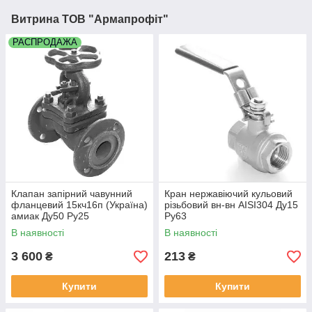
Витрина ТОВ "Армапрофіт"
РАСПРОДАЖА
Клапан запірний чавунний
Кран нержавіючий кульовий
фланцевий 15кч16п (Україна)
різьбовий вн-вн AISI304 Ду15
амиак Ду50 Ру25
Ру63
В наявності
В наявності
3 600
213
₴
₴
Купити
Купити