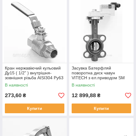
Кран нержавіючий кульовий
Засувка Батерфляй
Ду15 ( 1/2" ) внутрішня-
поворотна диск чавун
зовнішня різьба AISI304 Ру63
VITECH з ел.приводом SM
BELIMO Ду50 Ру16
В наявності
В наявності
273,60
12 899,88
₴
₴
Купити
Купити