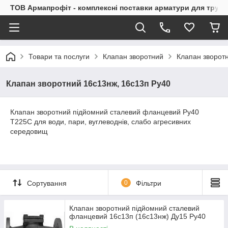
ТОВ Армапрофіт - комплексні поставки арматури для труб
Товари та послуги
Клапан зворотний
Клапан зворот
Клапан зворотний 16с13нж, 16с13п Ру40
Клапан зворотний підйомний сталевий фланцевий Ру40
Т225С для води, пари, вуглеводнів, слабо агресивних
середовищ
Сортування
0
Фільтри
Клапан зворотний підйомний сталевий
фланцевий 16с13п (16с13нж) Ду15 Ру40