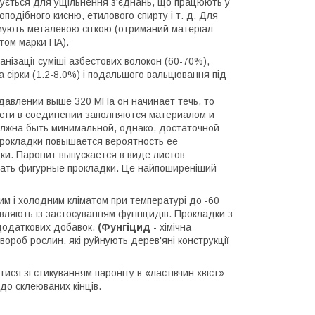
овується для ущільнення з'єднань, що працюють у
оподібного кисню, етилового спирту і т. д. Для
мують металевою сіткою (отриманий матеріал
том марки ПА).
нізації суміші азбестових волокон (60-70%),
а сірки (1.2-8.0%) і подальшого вальцювання під
авлении выше 320 МПа он начинает течь, то
ности в соединении заполняются материалом и
лжна быть минимальной, однако, достаточной
прокладки повышается вероятность ее
ки. Паронит выпускается в виде листов
езать фигурные прокладки. Це найпоширеніший
им і холодним кліматом при температурі до -60
овляють із застосуванням фунгіцидів. Прокладки з
 додаткових добавок.
(Фунгіцид
- хімічна
ороб рослин, які руйнують дерев'яні конструкції
ся зі стикуванням пароніту в «ластівчин хвіст»
 до склеюваних кінців.