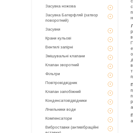
с
Засувка ножова
с
п
Засувка Батерфляй (затвор
н
поворотний)
Засувки
р
в
Крани кульові
П
Вентилі запірні
е
о
Змішувальні клапани
д
Клапан зворотний
в
т
Фільтри
п
Повітровідвідник
п
Клапан запобіжний
п
Конденсатовідвідники
р
а
Лічильники води
Компенсатори
а
Виброставки (антивібраційні
вставки)