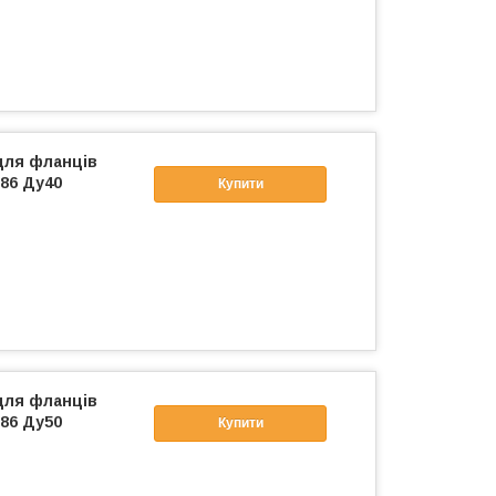
для фланців
86 Ду40
Купити
для фланців
86 Ду50
Купити