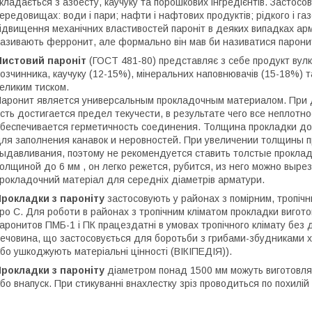
кладається з азбесту, каучуку та порошкових інгредієнтів. Застос
ередовищах: води і пари; нафти і нафтових продуктів; рідкого і газ
ідвищення механічних властивостей пароніт в деяких випадках ар
азивають ферронит, але формально він мав би називатися парони
Листовий пароніт
(ГОСТ 481-80) представляє з себе продукт вулка
озчинника, каучуку (12-15%), мінеральних наповнювачів (15-18%) т
еликим тиском.
аронит является универсальным прокладочным материалом. При д
сть достигается предел текучести, в результате чего все неплот
беспечивается герметичность соединения. Толщина прокладки до
ля заполнения канавок и неровностей. При увеличении толщины 
ыдавливания, поэтому не рекомендуется ставить толстые проклад
олщиной до 6 мм , он легко режется, рубится, из него можно выр
рокладочний матеріал для середніх діаметрів арматури.
Прокладки з пароніту
застосовують у районах з помірним, тропічн
ро С. Для роботи в районах з тропічним кліматом прокладки вигот
аронитов ПМБ-1 і ПК працездатні в умовах тропічного клімату без
ечовина, що застосовується для боротьби з грибами-збудниками хв
бо ушкоджують матеріальні цінності (ВІКІПЕДІЯ)).
Прокладки з пароніту
діаметром понад 1500 мм можуть виготовляти
бо внапуск. При стикуванні внахлестку зріз проводиться по похилій