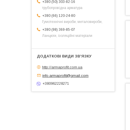
+380 (50) 303-82-16
трубопровідна арматура
+380 (66) 120-24-80
Гумотехнічні вироби, металовироби,
+380 (98) 369-85-07
Ланцюги, ізоляційні матеріали
http://armaprofit.com.ua
info.armaprofit@gmail.com
+380962228271