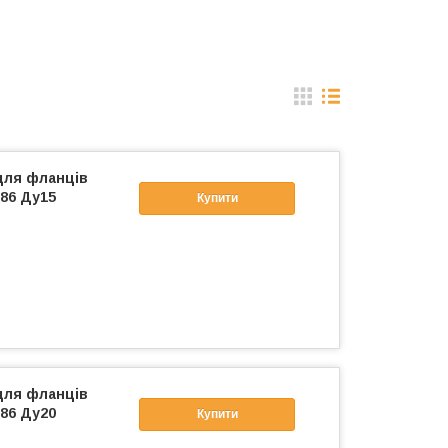
для фланців
86 Ду15
Купити
для фланців
86 Ду20
Купити