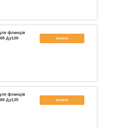
для фланців
86 Ду100
Купити
для фланців
86 Ду125
Купити