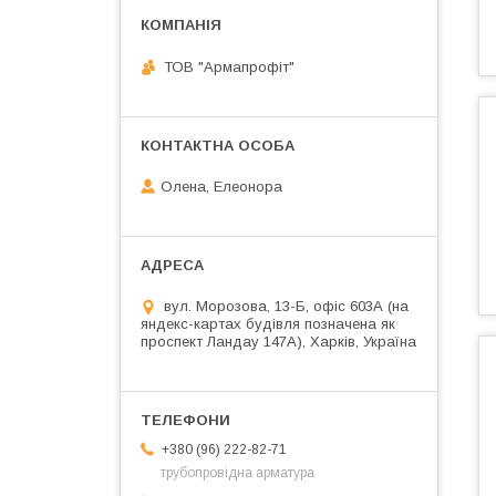
ТОВ "Армапрофіт"
Олена, Елеонора
вул. Морозова, 13-Б, офіс 603А (на
яндекс-картах будівля позначена як
проспект Ландау 147А), Харків, Україна
+380 (96) 222-82-71
трубопровідна арматура