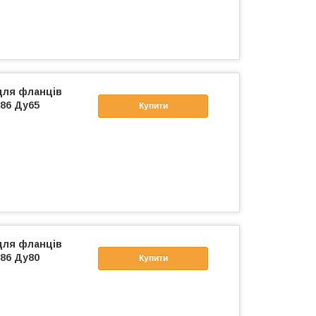
для фланців
86 Ду65
Купити
для фланців
86 Ду80
Купити