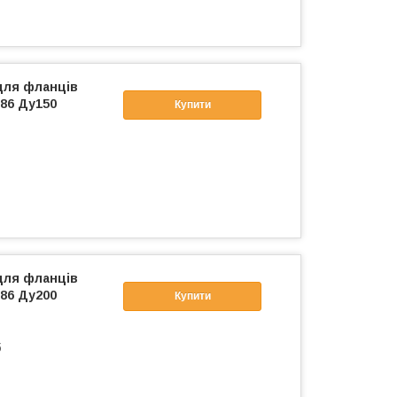
для фланців
86 Ду150
Купити
для фланців
86 Ду200
Купити
б