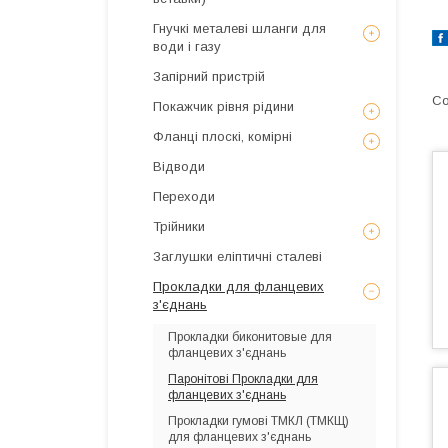
Гнучкі металеві шланги для
води і газу
Запірний пристрій
Покажчик рівня рідини
Фланці плоскі, комірні
Відводи
Переходи
Трійники
Заглушки еліптичні сталеві
Прокладки для фланцевих
з'єднань
Прокладки биконитовые для
фланцевих з'єднань
Паронітові Прокладки для
фланцевих з'єднань
Прокладки гумові ТМКЛ (ТМКЩ)
для фланцевих з'єднань