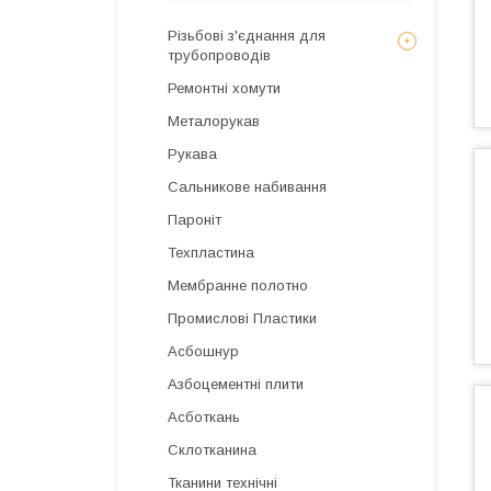
Різьбові з'єднання для
трубопроводів
Ремонтні хомути
Металорукав
Рукава
Сальникове набивання
Пароніт
Техпластина
Мембранне полотно
Промислові Пластики
Асбошнур
Азбоцементні плити
Асботкань
Склотканина
Тканини технічні