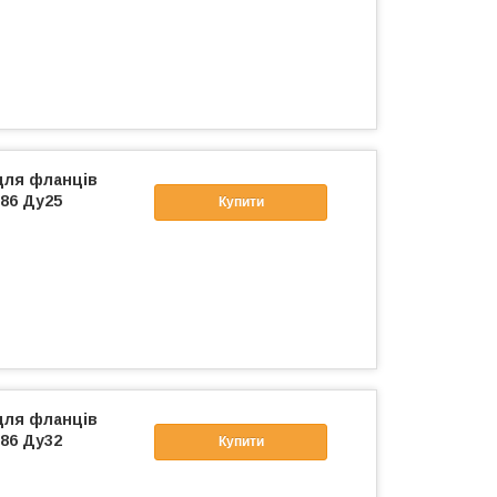
для фланців
86 Ду25
Купити
для фланців
86 Ду32
Купити