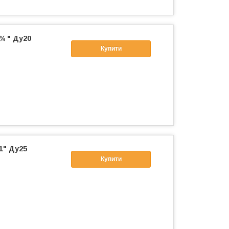
¾ " Ду20
Купити
1" Ду25
Купити