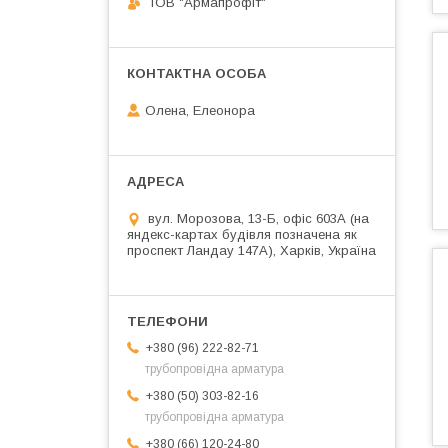
ТОВ "Армапрофіт"
Олена, Елеонора
вул. Морозова, 13-Б, офіс 603А (на
яндекс-картах будівля позначена як
проспект Ландау 147А), Харків, Україна
+380 (96) 222-82-71
трубопровідна арматура
+380 (50) 303-82-16
трубопровідна арматура
+380 (66) 120-24-80