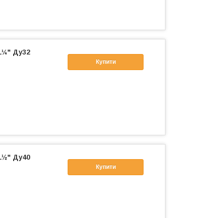
1¼" Ду32
Купити
1½" Ду40
Купити