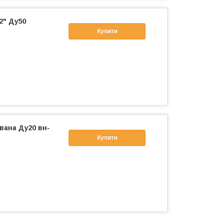
2" Ду50
Купити
вана Ду20 вн-
Купити