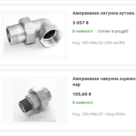
Американка латунна кутова 
3 057 ₴
В наявності
Оптом і в роздріб
330.AMu.01.USN-lat.050
Американка чавунна оцинко
нар
105,60 ₴
В наявності
330.AMp.07.-chug.020vn