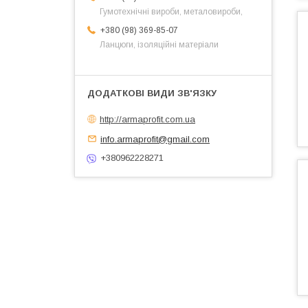
Гумотехнічні вироби, металовироби,
+380 (98) 369-85-07
Ланцюги, ізоляційні матеріали
http://armaprofit.com.ua
info.armaprofit@gmail.com
+380962228271