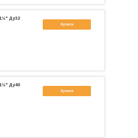
 1¼" Ду32
Купити
 1½" Ду40
Купити