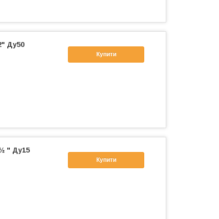
2" Ду50
Купити
½ " Ду15
Купити