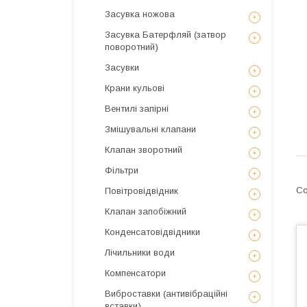
Засувка ножова
Засувка Батерфляй (затвор
поворотний)
Засувки
Крани кульові
Вентилі запірні
Змішувальні клапани
Клапан зворотний
Фільтри
Повітровідвідник
Клапан запобіжний
Конденсатовідвідники
Лічильники води
Компенсатори
Виброставки (антивібраційні
вставки)