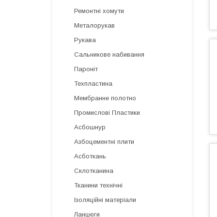
Ремонтні хомути
Металорукав
Рукава
Сальникове набивання
Пароніт
Техпластина
Мембранне полотно
Промислові Пластики
Асбошнур
Азбоцементні плити
Асботкань
Склотканина
Тканини технічні
Ізоляційні матеріали
Ланцюги