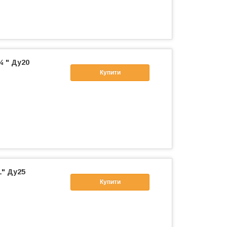
¾ " Ду20
Купити
1" Ду25
Купити