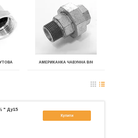
УТОВА
АМЕРИКАНКА ЧАВУННА В/Н
½ " Ду15
Купити