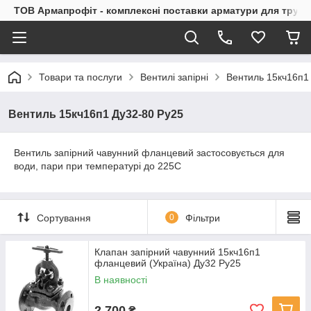
ТОВ Армапрофіт - комплексні поставки арматури для труб
Товари та послуги
Вентилі запірні
Вентиль 15кч16п1
Вентиль 15кч16п1 Ду32-80 Ру25
Вентиль запірний чавунний фланцевий застосовується для
води, пари при температурі до 225С
Сортування
0
Фільтри
Клапан запірний чавунний 15кч16п1
фланцевий (Україна) Ду32 Ру25
В наявності
2 700
₴