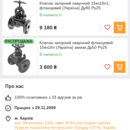
Клапан запірний чавунний 15кч16п1
фланцевий (Україна) Ду80 Ру25
В наявності
9 180
₴
РАСПРОДАЖА
Клапан запірний чавунний фланцевий
15кч16п (Україна) амиак Ду50 Ру25
В наявності
3 600
₴
Про нас
100% позитивних з 33 відгуків за рік
Працює з 29.11.2009
м. Харків
вул. Морозова, 13-Б, офіс 603А (на яндекс-картах
будівля позначена як проспект Ландау 147А), Харків,