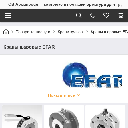
ТОВ Армапрофіт - комплексні поставки арматури для труб
Товари та послуги
Крани кульові
Краны шаровые EF
Краны шаровые EFAR
Показати все
Компанія «Efar», заснована в 1991 році, є ексклюзивним
продавцем продукції (торговим відділом) польського заводу
трубопровідної запірної арматури «Efawa», використовуваної
в газовій і нафтовій промисловості, водного і
теплоенергетичної галузі та харчової промисловості.
Продукція компанії займає провідне місце як в Польщі, так і в