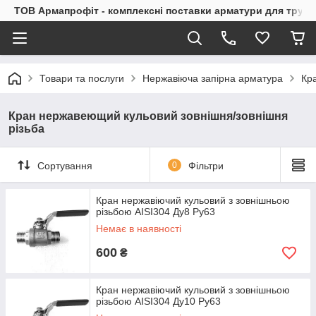
ТОВ Армапрофіт - комплексні поставки арматури для труб
Товари та послуги
Нержавіюча запірна арматура
Кр
Кран нержавеющий кульовий зовнішня/зовнішня
різьба
Сортування
0
Фільтри
Кран нержавіючий кульовий з зовнішньою
різьбою AISI304 Ду8 Ру63
Немає в наявності
600
₴
Кран нержавіючий кульовий з зовнішньою
різьбою AISI304 Ду10 Ру63