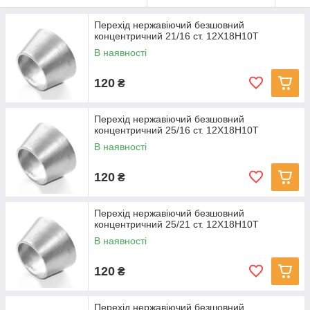
Перехід нержавіючий безшовний
концентричний 21/16 ст. 12Х18Н10Т
В наявності
120
₴
Перехід нержавіючий безшовний
концентричний 25/16 ст. 12Х18Н10Т
В наявності
120
₴
Перехід нержавіючий безшовний
концентричний 25/21 ст. 12Х18Н10Т
В наявності
120
₴
Перехід нержавіючий безшовний