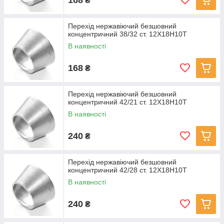
₴
Перехід нержавіючий безшовний
концентричний 38/32 ст. 12Х18Н10Т
В наявності
168
₴
Перехід нержавіючий безшовний
концентричний 42/21 ст. 12Х18Н10Т
В наявності
240
₴
Перехід нержавіючий безшовний
концентричний 42/28 ст. 12Х18Н10Т
В наявності
240
₴