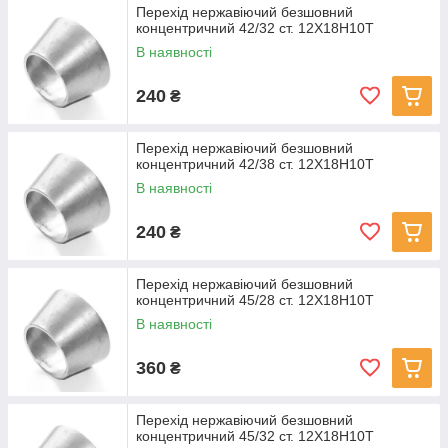
Перехід нержавіючий безшовний
концентричний 42/32 ст. 12Х18Н10Т
В наявності
240
₴
Перехід нержавіючий безшовний
концентричний 42/38 ст. 12Х18Н10Т
В наявності
240
₴
Перехід нержавіючий безшовний
концентричний 45/28 ст. 12Х18Н10Т
В наявності
360
₴
Перехід нержавіючий безшовний
концентричний 45/32 ст. 12Х18Н10Т