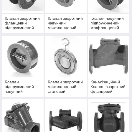
Клапан зворотний
Клапан зворотний
Клапан чавунний
фланцевий
чавунний
підпружинений
підпружинений
міжфланцевий
міжфланцевий
двостулковий
VITECH (стулки -
Китай (стулки -
чавун)
чавун)
Клапан
Клапан зворотний
Каналізаційний
підпружинений
міжфланцевий
Клапан зворотний
чавунний
сталевий
фланцевий
міжфланцевий
(хлопавка)
GENEBRE тип
2401 (стулки
нержавіюча сталь)