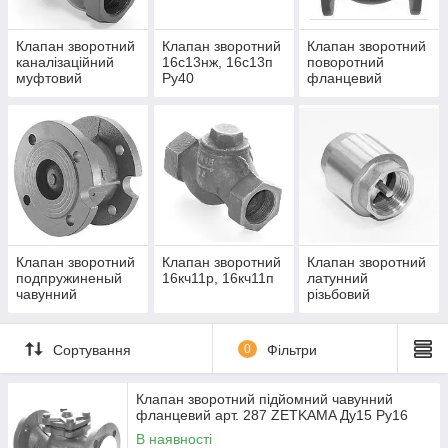
Клапан зворотний
Клапан зворотний
Клапан зворотний
каналізаційний
16с13нж, 16с13п
поворотний
муфтовий
Ру40
фланцевий
Клапан зворотний
Клапан зворотний
Клапан зворотний
подпружиненый
16кч11р, 16кч11п
латунний
чавунний
різьбовий
фланцевий тип
2450 GENEBRE
Сортування
0
Фільтри
Клапан зворотний підйомний чавунний
фланцевий арт. 287 ZETKAMA Ду15 Ру16
В наявності