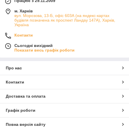
Працює з 29.11.2009
"Армапрофит". В залежності від виробника і типу конструкції
ціна зворотного клапана
може значно варіюватися.
м. Харків
вул. Морозова, 13-Б, офіс 603А (на яндекс-картах
будівля позначена як проспект Ландау 147А), Харків,
Види
Україна
За способом монтажу клапани можна
Контакти
розділити на групи:
Сьогодні вихідний
1.
муфтовий (різьбовий) кріплення;
Показати весь графік роботи
2.
міжфланцевий кріплення;
2.
фланцевий кріплення;
Про нас
3.
кріплення під приварення.
За матеріалом корпусу
Контакти
1.
чавунний
Доставка та оплата
2.
сталевий
3.
з нержавіючої сталі
Графік роботи
4.
латунний
Повна версія сайту
По конструкції зворотні клапани