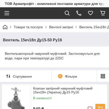
ТОВ Армапрофіт - комплексні поставки арматури для труб
Товари та послуги
Вентилі запірні
Вентиль 15кч18п 
Вентиль 15кч18п Ду15-50 Ру16
Вентильзапорный чавунний муфтовий. Застосовується для
води, пари при температурі до 225С
Сортування
0
Фільтри
Клапан запірний чавунний муфтовий
15кч18п (Україна) Ду15 Ру16
В наявності
540
₴