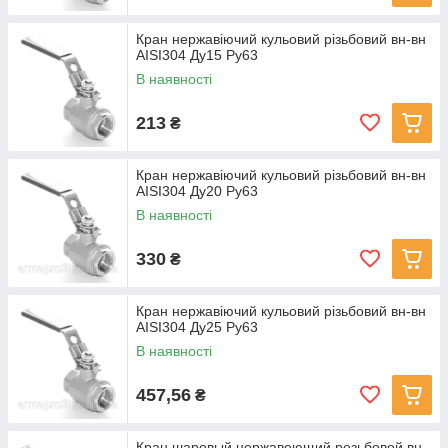
різних типів і
виробників
Кран нержавіючий кульовий різьбовий вн-вн
крани кульові різьбові муфтові з сталі AISI 304 країна
AISI304 Ду15 Ру63
виробництва Китай
В наявності
нержавіючі крани GENEBRE тип 2011 AISI304
213
₴
крани різьбові (муфтові) GENEBRE тип 2014 з сталь
AISI316
У нас Ви можете купити, замовити нержавіючі крани муфтові
Кран нержавіючий кульовий різьбовий вн-вн
,а так само іншу трубопровідну арматуру, з доставкою по всій
AISI304 Ду20 Ру63
Україні.
В наявності
330
₴
Кран нержавіючий кульовий різьбовий вн-вн
AISI304 Ду25 Ру63
В наявності
457,56
₴
Кран шаровый нержавеющий резьбовой вн-