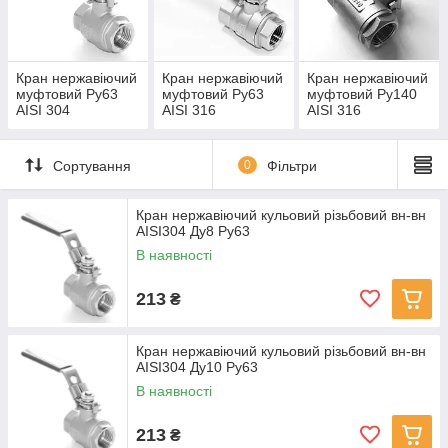
застосовуються
для повного
відкриття або
повного закриття
Кран нержавіючий
Кран нержавіючий
Кран нержавіючий
потоку, і не можуть
муфтовий Ру63
муфтовий Ру63
муфтовий Ру140
використовуватися
AISI 304
AISI 316
AISI 316
в якості
регулюючої
трубопровідної
Сортування
0
Фільтри
арматури.
Призначені
Кран нержавіючий кульовий різьбовий вн-вн
муфтові різьбові
AISI304 Ду8 Ру63
крани для
використання на
В наявності
трубопроводах в
умовах агресивних
213
₴
і харчових
середовищ.
Кран нержавіючий кульовий різьбовий вн-вн
В даному розділі
AISI304 Ду10 Ру63
представлені
В наявності
двокорпусні
муфтові
213
нержавіючі крани
₴