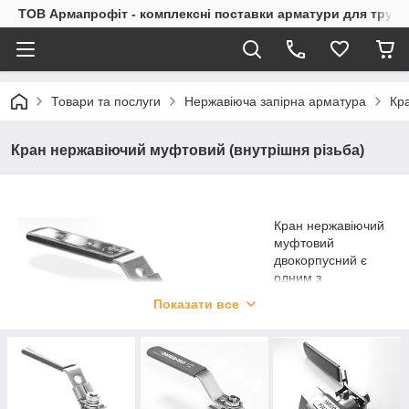
ТОВ Армапрофіт - комплексні поставки арматури для труб
Товари та послуги
Нержавіюча запірна арматура
Кр
Кран нержавіючий муфтовий (внутрішня різьба)
Кран нержавіючий
муфтовий
двокорпусний є
одним з
найпоширеніших
Показати все
типів запірної
арматури з
нержавіючої сталі.
Як і всі крани,
крани муфтові з
нержавіючої сталі