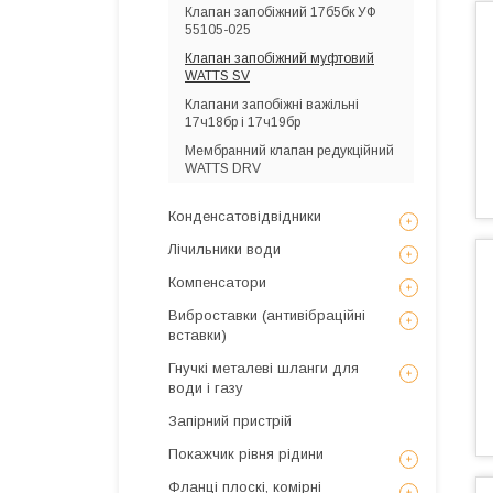
Клапан запобіжний 17б5бк УФ
55105-025
Клапан запобіжний муфтовий
WATTS SV
Клапани запобіжні важільні
17ч18бр і 17ч19бр
Мембранний клапан редукційний
WATTS DRV
Конденсатовідвідники
Лічильники води
Компенсатори
Виброставки (антивібраційні
вставки)
Гнучкі металеві шланги для
води і газу
Запірний пристрій
Покажчик рівня рідини
Фланці плоскі, комірні