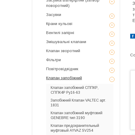
Засувка Батерфляй (затвор
З
поворотний)
з
Засувки
т
E
Крани кульові
Вентилі запірні
Змішувальні клапани
Клапан зворотний
Фільтри
Повітровідвідник
Клапан запобіжний
Клапан запобіжний СППКР,
СППК4Р Ру16-63
Запобіжний Клапан VALTEC арт.
1831
Клапан запобіжний муфтовий
GENEBRE тип 3190
Клапан предохранительный
муфтовый AYVAZ SV254