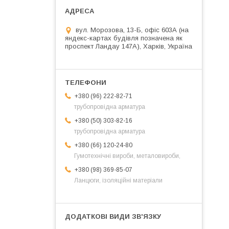
вул. Морозова, 13-Б, офіс 603А (на
яндекс-картах будівля позначена як
проспект Ландау 147А), Харків, Україна
+380 (96) 222-82-71
трубопровідна арматура
+380 (50) 303-82-16
трубопровідна арматура
+380 (66) 120-24-80
Гумотехнічні вироби, металовироби,
+380 (98) 369-85-07
Ланцюги, ізоляційні матеріали