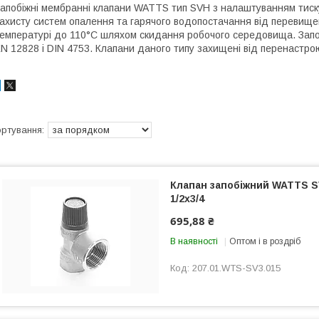
апобіжні мембранні клапани WATTS тип SVH з налаштуванням тиску п
ахисту систем опалення та гарячого водопостачання від перевище
емпературі до 110°С шляхом скидання робочого середовища. Запо
N 12828 і DIN 4753. Клапани даного типу захищені від перенастр
Клапан запобіжний WATTS S
1/2х3/4
695,88 ₴
В наявності
Оптом і в роздріб
207.01.WTS-SV3.015