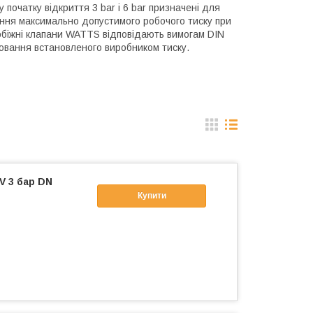
очатку відкриття 3 bar і 6 bar призначені для
ння максимально допустимого робочого тиску при
біжні клапани WATTS відповідають вимогам DIN
оювання встановленого виробником тиску.
V 3 бар DN
Купити