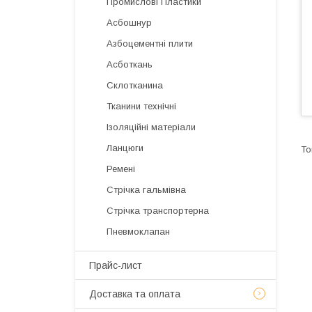
Промислові Пластики
Асбошнур
Азбоцементні плити
Асботкань
Склотканина
Тканини технічні
Ізоляційні матеріали
Ланцюги
Ремені
Стрічка гальмівна
Стрічка транспортерна
Пневмоклапан
Прайс-лист
Доставка та оплата