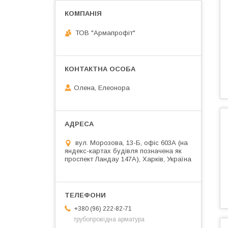
ТОВ "Армапрофіт"
Олена, Елеонора
вул. Морозова, 13-Б, офіс 603А (на
яндекс-картах будівля позначена як
проспект Ландау 147А), Харків, Україна
+380 (96) 222-82-71
трубопровідна арматура