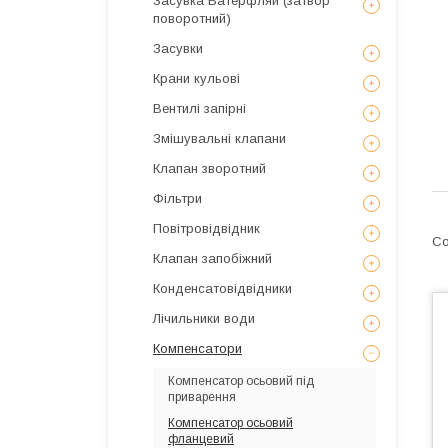
Засувка Батерфляй (затвор
поворотний)
Засувки
Крани кульові
Вентилі запірні
Змішувальні клапани
Клапан зворотний
Фільтри
Повітровідвідник
Клапан запобіжний
Конденсатовідвідники
Лічильники води
Компенсатори
Компенсатор осьовий під
приварення
Компенсатор осьовий
фланцевий