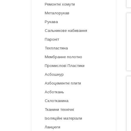
Ремонтні хомути
Металорукав
Рукава
Сальникове набивання
Пароніт
Техпластина
Мембранне полотно
Промислові Пластики
Асбошнур
Азбоцементні плити
Асботкань
Склотканина
Тканини технічні
Ізоляційні матеріали
Ланцюги