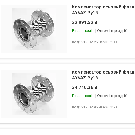
Компенсатор осьовий флан
AYVAZ Ру16
22 991,52 ₴
В наявності
Оптом і в роздріб
212.02.AY-KA30.200
Компенсатор осьовий флан
AYVAZ Ру16
34 710,36 ₴
В наявності
Оптом і в роздріб
212.02.AY-KA30.250