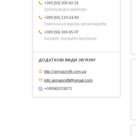
+380 (50) 303-82-16
трубопровідна арматура
+380 (66) 120-24-80
Гумотехнічні вироби, металовироби,
+380 (98) 369-85-07
Ланцюги, ізоляційні матеріали
http://armaprofit.com.ua
info.armaprofit@gmail.com
+380962228271