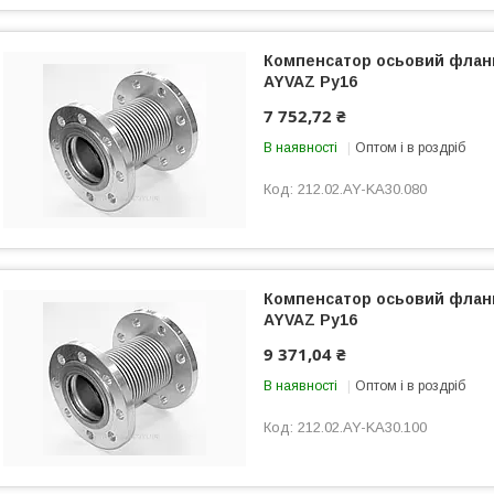
Компенсатор осьовий флан
AYVAZ Ру16
7 752,72 ₴
В наявності
Оптом і в роздріб
212.02.AY-KA30.080
Компенсатор осьовий флан
AYVAZ Ру16
9 371,04 ₴
В наявності
Оптом і в роздріб
212.02.AY-KA30.100