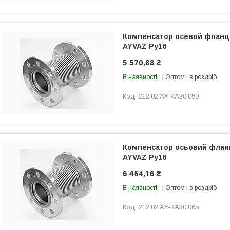
Компенсатор осевой фланц
AYVAZ Ру16
5 570,88 ₴
В наявності
Оптом і в роздріб
212.02.AY-KA30.050
Компенсатор осьовий флан
AYVAZ Ру16
6 464,16 ₴
В наявності
Оптом і в роздріб
212.02.AY-KA30.065