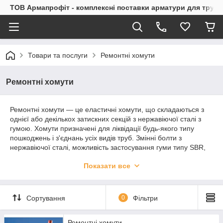
ТОВ Армапрофіт - комплексні поставки арматури для труб
Товари та послуги
Ремонтні хомути
Ремонтні хомути
Ремонтні хомути — це еластичні хомути, що складаються з
однієї або декількох затискних секцій з нержавіючої сталі з
гумою. Хомути призначені для ліквідації будь-якого типу
пошкоджень і з'єднань усіх видів труб. Змінні болти з
нержавіючої сталі, можливість застосування гуми типу SBR,
та EPDM NBR. Установка не вимагає застосування
Показати все
спеціального устаткування. Для здійснення установки
достатньо звичайного ключа.
Сортування
0
Фільтри
Ремонтні хомути