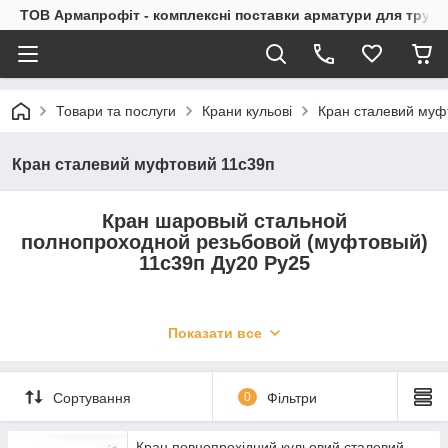
ТОВ Армапрофіт - комплексні поставки арматури для труб
Товари та послуги
Крани кульові
Кран сталевий муф
Кран сталевий муфтовий 11с39п
Кран шаровый стальной
полнопроходной резьбовой (муфтовый)
11с39п Ду20 Ру25
Цельносварной кран шаровый запорный
Показати все
стальной
11с39п
применяется на трубопроводах в качестве
запорного устройства, полностью перекрывающего поток
рабочей среды.
Сортування
0
Фільтри
Рабочая среда:
Вода, природный газ, нефтепродукты, инертные газы.
Кран повнопрохідний кульовий сталевий