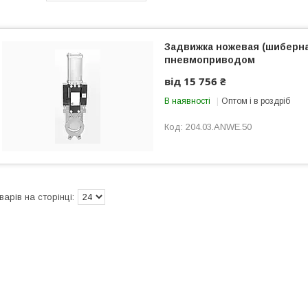
Задвижка ножевая (шиберна
пневмоприводом
від 15 756 ₴
В наявності
Оптом і в роздріб
204.03.ANWE.50