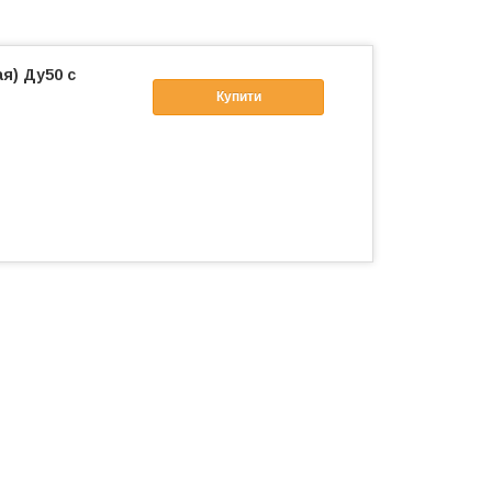
я) Ду50 с
Купити