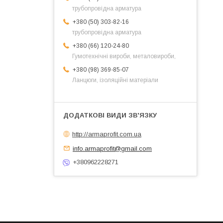
трубопровідна арматура
+380 (50) 303-82-16
трубопровідна арматура
+380 (66) 120-24-80
Гумотехнічні вироби, металовироби,
+380 (98) 369-85-07
Ланцюги, ізоляційні матеріали
http://armaprofit.com.ua
info.armaprofit@gmail.com
+380962228271