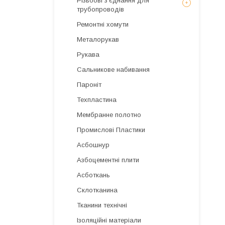
Різьбові з'єднання для
трубопроводів
Ремонтні хомути
Металорукав
Рукава
Сальникове набивання
Пароніт
Техпластина
Мембранне полотно
Промислові Пластики
Асбошнур
Азбоцементні плити
Асботкань
Склотканина
Тканини технічні
Ізоляційні матеріали