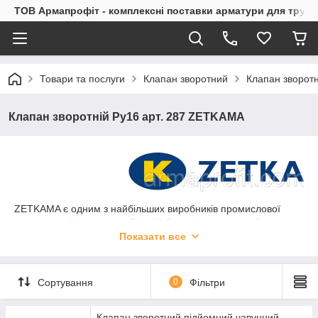
ТОВ Армапрофіт - комплексні поставки арматури для труб
Товари та послуги
Клапан зворотний
Клапан зворот
Клапан зворотній Ру16 арт. 287 ZETKAMA
ZETKAMA є одним з найбільших виробників промислової
арматури в Центрально-Східній Європі, має власний
чавуноливарний цех. Компанія пропонує понад 2 000
Показати все
арматурних виробів, таких як блокувальні, зворотні, запірні
клапани, дросельні заслінки, фільтри, кулькові крани та інші.
Продукція продається в 50 країнах по всьому світу.
Сортування
0
Фільтри
Клапан зворотний підйомний чавунний фланцевий ZETKAMA
тип 287 призначений для захисту трубопроводу від
Клапан зворотний підйомний чавунний