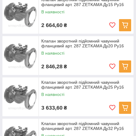
зворотного потоку робочого середовища. Середа: вода,
фланцевий арт. 287 ZETKAMA Ду15 Ру16
водяна пара, повітря та ін інертні середовища при
В наявності
температурі до 300С. Тиск 16кгс/см2
2 664,60
₴
Клапан зворотний підйомний чавунний
фланцевий арт. 287 ZETKAMA Ду20 Ру16
В наявності
2 846,28
₴
Клапан зворотний підйомний чавунний
фланцевий арт. 287 ZETKAMA Ду25 Ру16
В наявності
3 633,60
₴
Клапан зворотний підйомний чавунний
фланцевий арт. 287 ZETKAMA Ду32 Ру16
В наявності