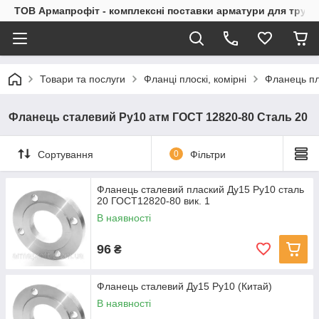
ТОВ Армапрофіт - комплексні поставки арматури для труб
Товари та послуги
Фланці плоскі, комірні
Фланець пл
Фланець сталевий Ру10 атм ГОСТ 12820-80 Сталь 20
Сортування
0
Фільтри
Фланець сталевий плаский Ду15 Ру10 сталь
20 ГОСТ12820-80 вик. 1
В наявності
96
₴
Фланець сталевий Ду15 Ру10 (Китай)
В наявності