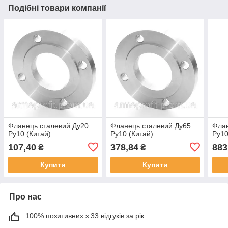
Подібні товари компанії
Фланець сталевий Ду20
Фланець сталевий Ду65
Флан
Ру10 (Китай)
Ру10 (Китай)
Ру10
107,40
378,84
883
₴
₴
Купити
Купити
Про нас
100% позитивних з 33 відгуків за рік