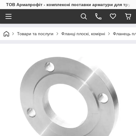
ТОВ Армапрофіт - комплексні поставки арматури для труб
Товари та послуги
Фланці плоскі, комірні
Фланець пл