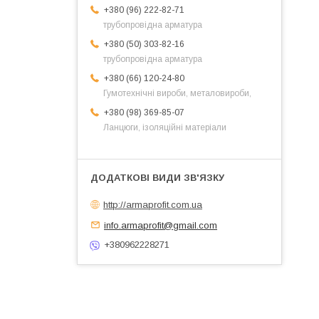
+380 (96) 222-82-71
трубопровідна арматура
+380 (50) 303-82-16
трубопровідна арматура
+380 (66) 120-24-80
Гумотехнічні вироби, металовироби,
+380 (98) 369-85-07
Ланцюги, ізоляційні матеріали
http://armaprofit.com.ua
info.armaprofit@gmail.com
+380962228271