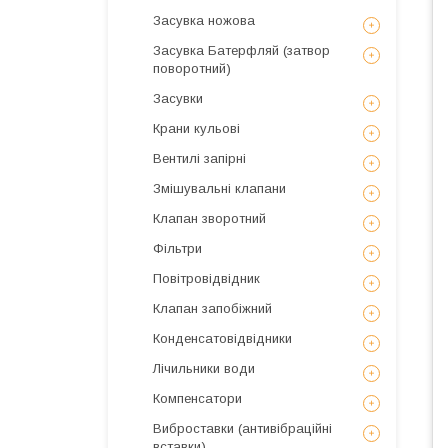
Засувка ножова
Засувка Батерфляй (затвор
поворотний)
Засувки
Крани кульові
Вентилі запірні
Змішувальні клапани
Клапан зворотний
Фільтри
Повітровідвідник
Клапан запобіжний
Конденсатовідвідники
Лічильники води
Компенсатори
Виброставки (антивібраційні
вставки)