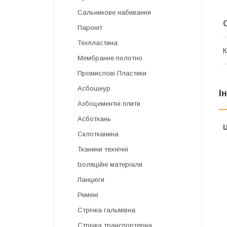
Сальникове набивання
Пароніт
Техпластина
К
Мембранне полотно
Промислові Пластики
Асбошнур
І
Азбоцементні плити
Асботкань
Ц
Склотканина
Тканини технічні
Ізоляційні матеріали
Ланцюги
Ремені
Стрічка гальмівна
Стрічка транспортерна