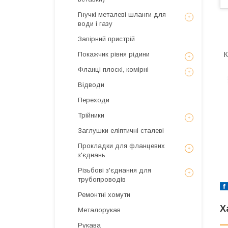
Гнучкі металеві шланги для
води і газу
Запірний пристрій
К
Покажчик рівня рідини
Фланці плоскі, комірні
Відводи
Переходи
Трійники
Заглушки еліптичні сталеві
Прокладки для фланцевих
з'єднань
Різьбові з'єднання для
трубопроводів
Ремонтні хомути
Х
Металорукав
Рукава