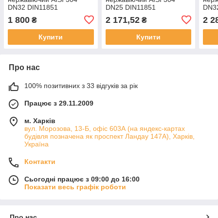
DN32 DIN11851
DN25 DIN11851
DN3
зварювання-зварювання
зварювання-різьба
звар
1 800
2 171,52
2 2
₴
₴
Купити
Купити
Про нас
100% позитивних з 33 відгуків за рік
Працює з 29.11.2009
м. Харків
вул. Морозова, 13-Б, офіс 603А (на яндекс-картах
будівля позначена як проспект Ландау 147А), Харків,
Україна
Контакти
Сьогодні працює з 09:00 до 16:00
Показати весь графік роботи
Про нас