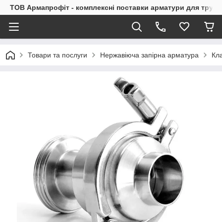
ТОВ Армапрофіт - комплексні поставки арматури для труб
Товари та послуги
Нержавіюча запірна арматура
Кл