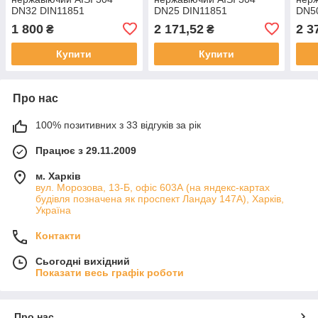
DN32 DIN11851
DN25 DIN11851
DN5
зварювання-зварювання
зварювання-різьба
звар
1 800
2 171,52
2 3
₴
₴
Купити
Купити
Про нас
100% позитивних з 33 відгуків за рік
Працює з 29.11.2009
м. Харків
вул. Морозова, 13-Б, офіс 603А (на яндекс-картах
будівля позначена як проспект Ландау 147А), Харків,
Україна
Контакти
Сьогодні вихідний
Показати весь графік роботи
Про нас