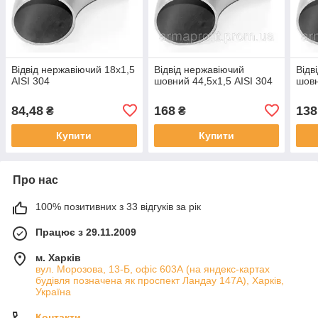
Відвід нержавіючий 18х1,5
Відвід нержавіючий
Відв
AISI 304
шовний 44,5х1,5 AISI 304
шовн
84,48
168
138
₴
₴
Купити
Купити
Про нас
100% позитивних з 33 відгуків за рік
Працює з 29.11.2009
м. Харків
вул. Морозова, 13-Б, офіс 603А (на яндекс-картах
будівля позначена як проспект Ландау 147А), Харків,
Україна
Контакти