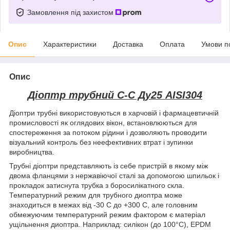
Замовлення під захистом
Опис
Характеристики
Доставка
Оплата
Умови п
Опис
Діоптр трубний C-C Ду25 AISI304
Діоптри трубні використовуються в харчовій і фармацевтичній
промисловості як оглядових вікон, встановлюються для
спостереження за потоком рідини і дозволяють проводити
візуальний контроль без неефективних втрат і зупинки
виробництва.
Трубні діоптри представляють із себе пристрій в якому між
двома фланцями з нержавіючої сталі за допомогою шпильок і
прокладок затиснута трубка з боросилікатного скла.
Температурний режим для трубного диоптра може
знаходиться в межах від -30 С до +300 С, але головним
обмежуючим температурний режим фактором є матеріал
ущільнення диоптра. Наприклад: силікон (до 100°С), EPDM