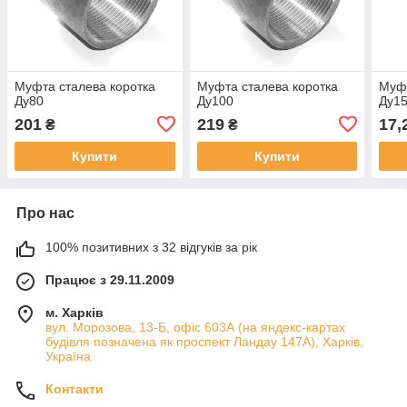
Муфта сталева коротка
Муфта сталева коротка
Муфт
Ду80
Ду100
Ду1
201
219
17,
₴
₴
Купити
Купити
Про нас
100% позитивних з 32 відгуків за рік
Працює з 29.11.2009
м. Харків
вул. Морозова, 13-Б, офіс 603А (на яндекс-картах
будівля позначена як проспект Ландау 147А), Харків,
Україна
Контакти