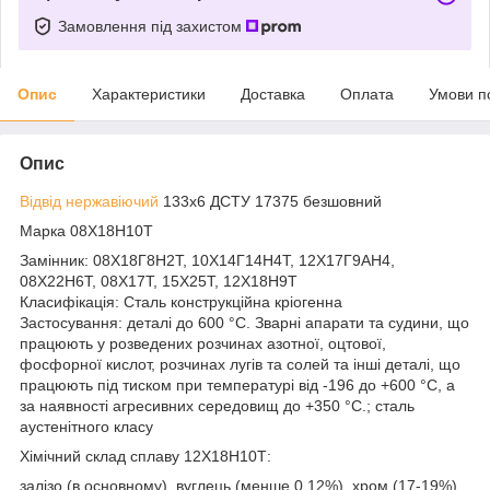
Замовлення під захистом
Опис
Характеристики
Доставка
Оплата
Умови п
Опис
Відвід нержавіючий
133х6 ДСТУ 17375 безшовний
Марка 08Х18Н10Т
Замінник: 08Х18Г8Н2Т, 10Х14Г14Н4Т, 12Х17Г9АН4,
08Х22Н6Т, 08Х17Т, 15Х25Т, 12Х18Н9Т
Класифікація: Сталь конструкційна кріогенна
Застосування: деталі до 600 °С. Зварні апарати та судини, що
працюють у розведених розчинах азотної, оцтової,
фосфорної кислот, розчинах лугів та солей та інші деталі, що
працюють під тиском при температурі від -196 до +600 °С, а
за наявності агресивних середовищ до +350 °С.; сталь
аустенітного класу
Хімічний склад сплаву 12Х18Н10Т:
залізо (в основному), вуглець (менше 0,12%), хром (17-19%),