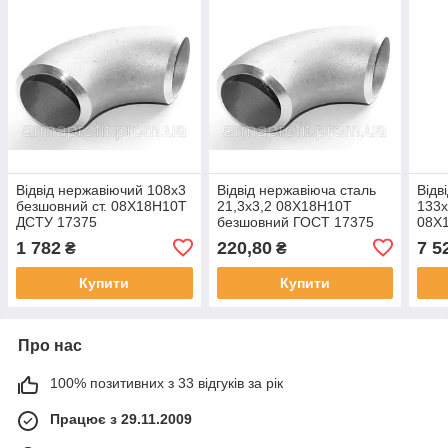
Відвід нержавіючий 108х3
Відвід нержавіюча сталь
Відв
безшовний ст. 08Х18Н10Т
21,3x3,2 08Х18Н10Т
133x
ДСТУ 17375
безшовний ГОСТ 17375
08Х
1 782
220,80
7 5
₴
₴
Купити
Купити
Про нас
100% позитивних з 33 відгуків за рік
Працює з 29.11.2009