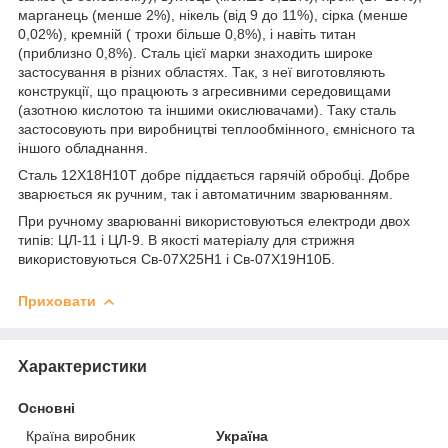
марганець (менше 2%), нікель (від 9 до 11%), сірка (менше
0,02%), кремній ( трохи більше 0,8%), і навіть титан
(приблизно 0,8%). Сталь цієї марки знаходить широке
застосування в різних областях. Так, з неї виготовляють
конструкції, що працюють з агресивними середовищами
(азотною кислотою та іншими окислювачами). Таку сталь
застосовують при виробництві теплообмінного, ємнісного та
іншого обладнання.
Сталь 12Х18Н10Т добре піддається гарячій обробці. Добре
зварюється як ручним, так і автоматичним зварюванням.
При ручному зварюванні використовуються електроди двох
типів: ЦЛ-11 і ЦЛ-9. В якості матеріалу для стрижня
використовуються Св-07Х25Н1 і Св-07Х19Н10Б.
Приховати
Характеристики
Основні
Країна виробник
Україна