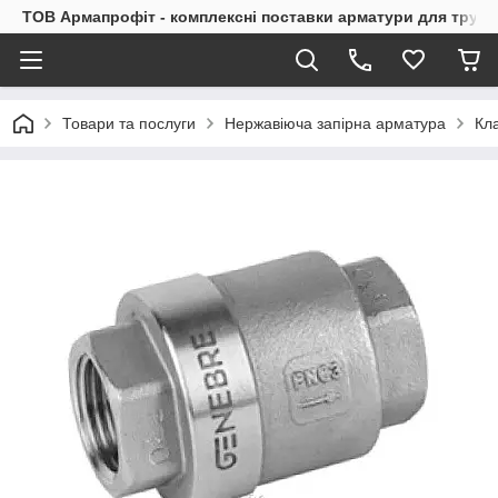
ТОВ Армапрофіт - комплексні поставки арматури для труб
Товари та послуги
Нержавіюча запірна арматура
Кл