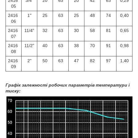
2416
3/4"
20
63
20
42
63
0,29
05
2416
1"
25
63
25
48
74
0,40
06
2416
11/4"
32
63
30
58
81
0,65
07
2416
11/2"
40
63
38
70
91
0,98
08
2416
2"
50
63
47
82
97
1,40
09
Графік залежності робочих параметрів температури і
тиску: