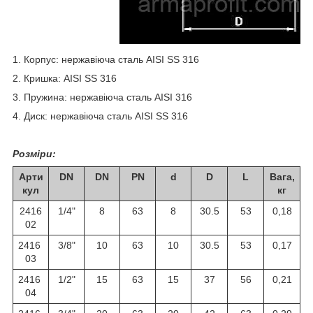
1. Корпус: нержавіюча сталь AISI SS 316
2. Кришка: AISI SS 316
3. Пружина: нержавіюча сталь AISI 316
4. Диск: нержавіюча сталь AISI SS 316
Розміри:
Арти
DN
DN
PN
d
D
L
Вага,
кул
кг
2416
1/4"
8
63
8
30.5
53
0,18
02
2416
3/8"
10
63
10
30.5
53
0,17
03
2416
1/2"
15
63
15
37
56
0,21
04