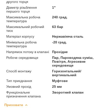
другого торця
Діаметр різьблення
1"
першого торця
Максимальна робоча
240 град.
температура
Максимальний робочий
63 бар
тиск
Матеріал корпусу
Нержавіюча сталь
Мінімальна робоча
-20 град.
температура
Напрямок потоку в клапані
Прохідне
Робоче середовище
Пар, Пароводяна суміш,
Повітря, Агресивне
середовище
Спосіб монтажу
Горизонтальний/
вертикальний
Тип приєднання
Муфтове
Умовний прохід
25 мм
Функціональне
Зворотний клапан
призначення клапана
Приховати