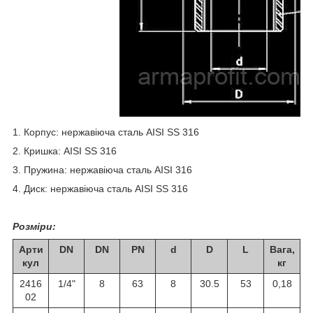
1. Корпус: нержавіюча сталь AISI SS 316
2. Кришка: AISI SS 316
3. Пружина: нержавіюча сталь AISI 316
4. Диск: нержавіюча сталь AISI SS 316
Розміри:
Арти
DN
DN
PN
d
D
L
Вага,
кул
кг
2416
1/4"
8
63
8
30.5
53
0,18
02