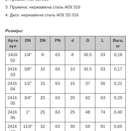
3. Пружина: нержавіюча сталь AISI 316
4. Диск: нержавіюча сталь AISI SS 316
Розміри:
Арти
DN
DN
PN
d
D
L
Вага,
кул
кг
2416
1/4"
8
63
8
30.5
53
0,18
02
2416
3/8"
10
63
10
30.5
53
0,17
03
2416
1/2"
15
63
15
37
56
0,21
04
2416
3/4"
20
63
20
42
63
0,29
05
2416
1"
25
63
25
48
74
0,40
06
2416
11/4"
32
63
30
58
81
0,65