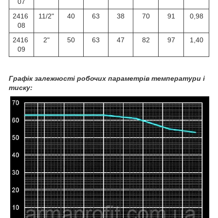
07
2416
11/2"
40
63
38
70
91
0,98
08
2416
2"
50
63
47
82
97
1,40
09
Графік залежності робочих параметрів температури і
тиску: