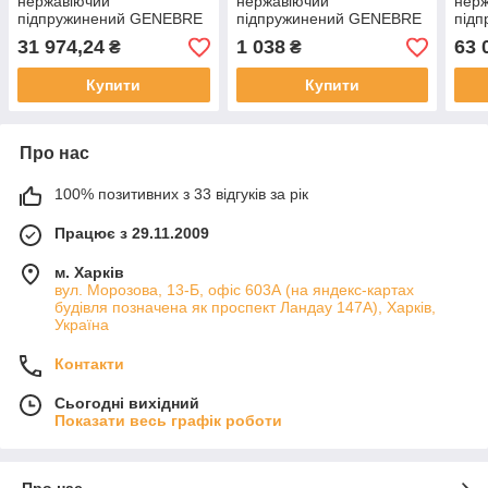
нержавіючий
нержавіючий
нер
підпружинений GENEBRE
підпружинений GENEBRE
під
тип 2415 AISI316 Ду150
тип 2415 AISI316 Ду25
тип 
31 974,24
1 038
63 
₴
₴
Ру25
Ру40
Ру2
Купити
Купити
Про нас
100% позитивних з 33 відгуків за рік
Працює з 29.11.2009
м. Харків
вул. Морозова, 13-Б, офіс 603А (на яндекс-картах
будівля позначена як проспект Ландау 147А), Харків,
Україна
Контакти
Сьогодні вихідний
Показати весь графік роботи