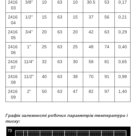
2416
3/8"
10
63
10
30.5
53
0,17
03
2416
1/2"
15
63
15
37
56
0,21
04
2416
3/4"
20
63
20
42
63
0,29
05
2416
1"
25
63
25
48
74
0,40
06
2416
11/4"
32
63
30
58
81
0,65
07
2416
11/2"
40
63
38
70
91
0,98
08
2416
2"
50
63
47
82
97
1,40
09
Графік залежності робочих параметрів температури і
тиску: