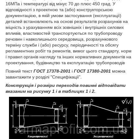
16МПа і температурі від мінус 70 до плюс 450 град. У
відповідності з проектною та (або) конструкторською
документацією, в якій умови застосування (експлуатації)
деталей встановлюють на основі результатів розрахунків на
міцність з урахуванням всіх зовнішніх і внутрішніх силових
впливів, властивостей транспортуються по трубопроводу
речовин і навколишнього середовища, розрахункового
терміну служби і (або) ресурсу, періодичності та обсягу
регламентних робіт та ремонтів, вимог цього стандарту, норм
і правил органів нагляду та інших нормативних документів на
проектування, будівництво та експлуатацію трубопроводів
Повний текст
ГОСТ 17378-2001
і
ГОСТ 17380-2001
можна
завантажити у розділі "Специфікації".
Конструкція і розміри переходів повинні відповідати
вказаним на рисунку 1 і в таблицях 1 і 2.