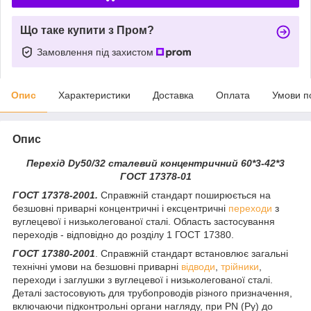
Що таке купити з Пром?
Замовлення під захистом
Опис
Характеристики
Доставка
Оплата
Умови п
Опис
Перехід Dу50/32 сталевий концентричний 60*3-42*3
ГОСТ 17378-01
ГОСТ 17378-2001.
Справжній стандарт поширюється на
безшовні приварні концентричні і ексцентричні
переходи
з
вуглецевої і низьколегованої сталі. Область застосування
переходів - відповідно до розділу 1 ГОСТ 17380.
ГОСТ 17380-2001
. Справжній стандарт встановлює загальні
технічні умови на безшовні приварні
відводи
,
трійники
,
переходи і заглушки з вуглецевої і низьколегованої сталі.
Деталі застосовують для трубопроводів різного призначення,
включаючи підконтрольні органи нагляду, при PN (Py) до