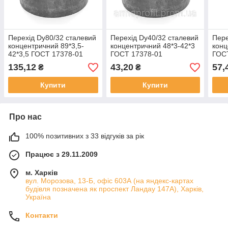
Перехід Dу80/32 сталевий
Перехід Dу40/32 сталевий
Пере
концентричний 89*3,5-
концентричний 48*3-42*3
конц
42*3,5 ГОСТ 17378-01
ГОСТ 17378-01
ГОС
135,12
43,20
57,
₴
₴
Купити
Купити
Про нас
100% позитивних з 33 відгуків за рік
Працює з 29.11.2009
м. Харків
вул. Морозова, 13-Б, офіс 603А (на яндекс-картах
будівля позначена як проспект Ландау 147А), Харків,
Україна
Контакти