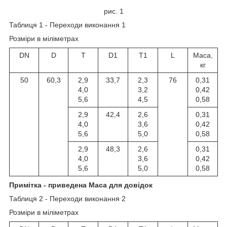
рис. 1
Таблиця 1 - Переходи виконання 1
Розміри в міліметрах
DN
D
T
D1
T1
L
Маса,
кг
50
60,3
2,9
33,7
2,3
76
0,31
4,0
3,2
0,42
5,6
4,5
0,58
2,9
42,4
2,6
0,31
4,0
3,6
0,42
5,6
5,0
0,58
2,9
48,3
2,6
0,31
4,0
3,6
0,42
5,6
5,0
0,58
Примітка - приведена Маса для довідок
Таблиця 2 - Переходи виконання 2
Розміри в міліметрах