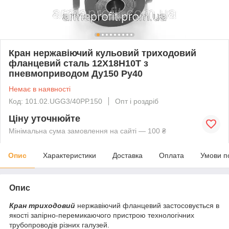
Кран нержавіючий кульовий триходовий
фланцевий сталь 12Х18Н10Т з
пневмоприводом Ду150 Ру40
Немає в наявності
Код: 101.02.UGG3/40РР.150
Опт і роздріб
Ціну уточнюйте
Мінімальна сума замовлення на сайті — 100 ₴
Опис
Характеристики
Доставка
Оплата
Умови п
Опис
Кран триходовий
нержавіючий фланцевий застосовується в
якості запірно-перемикаючого пристрою технологічних
трубопроводів різних галузей.