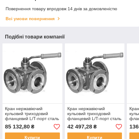
Повернення товару впродовж 14 днів за домовленістю
Всі умови повернення
Подібні товари компанії
Кран нержавіючий
Кран нержавіючий
Кран
кульовий триходовий
кульовий триходовий
куль
фланцевий L/T-порт сталь
фланцевий L/T-порт сталь
флан
12Х18Н10Т Ду50 Ру40
12Х18Н10Т Ду15 Ру40
12Х
85 132,80
42 497,28
136
₴
₴
Купити
Купити