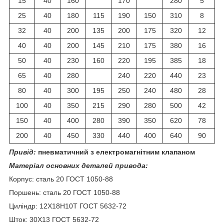
15
40
160
170
280
5
25
40
180
115
190
150
310
8
32
40
200
135
200
175
320
12
40
40
200
145
210
175
380
16
50
40
230
160
220
195
385
18
65
40
280
240
220
440
23
80
40
300
195
250
240
480
28
100
40
350
215
290
280
500
42
150
40
400
280
390
350
620
78
200
40
450
330
440
400
640
90
Привід:
пневматичний з електромагнітним клапаном
Матеріал основних деталей привода:
Корпус: сталь 20 ГОСТ 1050-88
Поршень: сталь 20 ГОСТ 1050-88
Циліндр: 12Х18Н10Т ГОСТ 5632-72
Шток: 30Х13 ГОСТ 5632-72