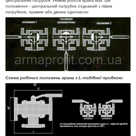
центральний патрубок. Режим роботи крана має три
положення - центральний патрубок з'єднаний з лівим
патрубком, правим або двома одночасно.
Схема робочих положень крана з L-подібної пробкою: