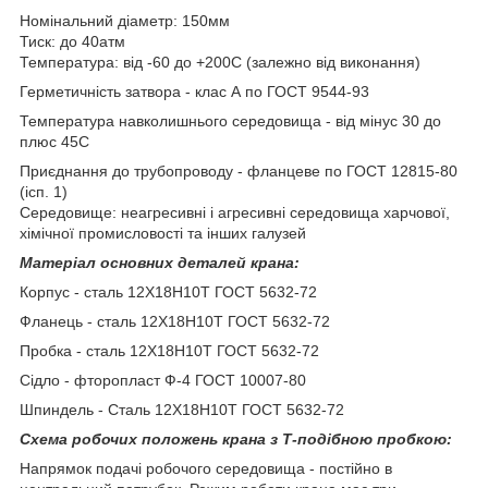
Номінальний діаметр: 150мм
Тиск: до 40атм
Температура: від -60 до +200С (залежно від виконання)
Герметичність затвора - клас А по ГОСТ 9544-93
Температура навколишнього середовища - від мінус 30 до
плюс 45С
Приєднання до трубопроводу - фланцеве по ГОСТ 12815-80
(ісп. 1)
Середовище: неагресивні і агресивні середовища харчової,
хімічної промисловості та інших галузей
Матеріал основних деталей крана:
Корпус - сталь 12Х18Н10Т ГОСТ 5632-72
Фланець - сталь 12Х18Н10Т ГОСТ 5632-72
Пробка - сталь 12Х18Н10Т ГОСТ 5632-72
Сідло - фторопласт Ф-4 ГОСТ 10007-80
Шпиндель - Сталь 12Х18Н10Т ГОСТ 5632-72
Схема робочих положень крана з Т-подібною пробкою:
Напрямок подачі робочого середовища - постійно в