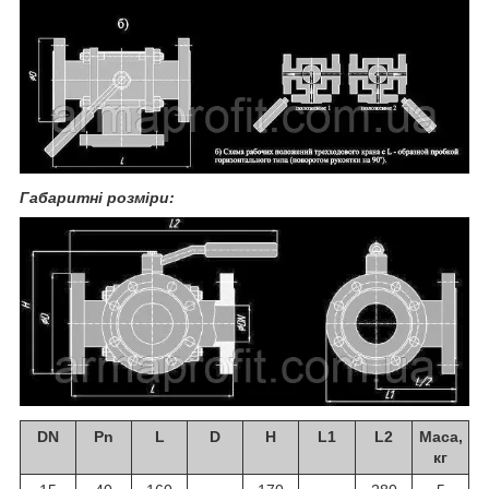
Габаритні розміри:
DN
Pn
L
D
H
L1
L2
Маса,
кг