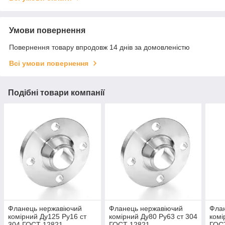
Умови повернення
Повернення товару впродовж 14 днів за домовленістю
Всі умови повернення
Подібні товари компанії
Фланець нержавіючий
Фланець нержавіючий
Фла
комірний Ду125 Ру16 ст
комірний Ду80 Ру63 ст 304
комі
304 ГОСТ 12821
ГОСТ 12821
ГОС