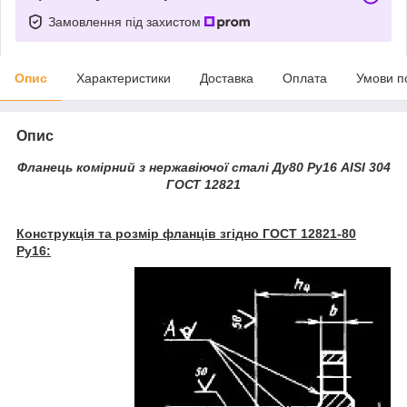
Замовлення під захистом
Опис
Характеристики
Доставка
Оплата
Умови п
Опис
Фланець комірний з нержавіючої сталі Ду80 Ру16 AISI 304
ГОСТ 12821
Конструкція та розмір фланців згідно ГОСТ 12821-80
Ру16: