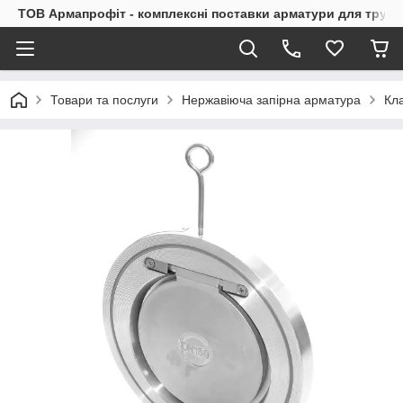
ТОВ Армапрофіт - комплексні поставки арматури для труб
Товари та послуги
Нержавіюча запірна арматура
Кл