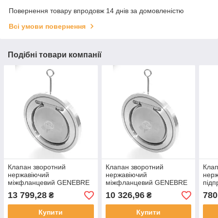
Повернення товару впродовж 14 днів за домовленістю
Всі умови повернення
Подібні товари компанії
Клапан зворотний
Клапан зворотний
Клап
нержавіючий
нержавіючий
нер
міжфланцевий GENEBRE
міжфланцевий GENEBRE
під
тип 2406 AISI316 Ду150
тип 2406 AISI316 Ду125
тип 
13 799,28
10 326,96
780
₴
₴
Ру16
Ру16
Ру4
Купити
Купити