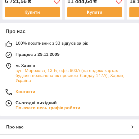
6 721,56
11 444,64
18 
₴
₴
Купити
Купити
Про нас
100% позитивних з 33 відгуків за рік
Працює з 29.11.2009
м. Харків
вул. Морозова, 13-Б, офіс 603А (на яндекс-картах
будівля позначена як проспект Ландау 147А), Харків,
Україна
Контакти
Сьогодні вихідний
Показати весь графік роботи
Про нас