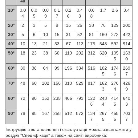
40
10
°
0.0
0.0
0.0
0.1
0.2
0.4
0.6
1.7
2.6
3.4
4
5
9
7
6
3
8
20
°
2
3
5
8
15
25
38
76
129
200
30
°
5
6
10
15
31
52
81
160
273
422
40
°
10
13
21
33
67
113
175
348
592
914
50
°
18
23
38
60
119
202
312
620
105
163
5
0
60
°
30
38
64
99
196
334
516
102
174
269
5
6
7
70
°
48
60
102
156
310
529
817
162
276
426
3
4
9
80
°
72
90
152
235
466
793
122
243
414
640
6
4
5
3
90
°
78
98
167
258
512
872
134
267
455
703
7
5
5
7
Інструкцію з встановлення і експлуатації можна завантажити у
розділі "Специфікації" а також на сайті виробника: