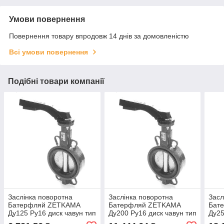
Умови повернення
Повернення товару впродовж 14 днів за домовленістю
Всі умови повернення
Подібні товари компанії
Заслінка поворотна
Заслінка поворотна
Засл
Батерфляй ZETKAMA
Батерфляй ZETKAMA
Бат
Ду125 Ру16 диск чавун тип
Ду200 Ру16 диск чавун тип
Ду25
497B(C67)
497B(C67)
497B