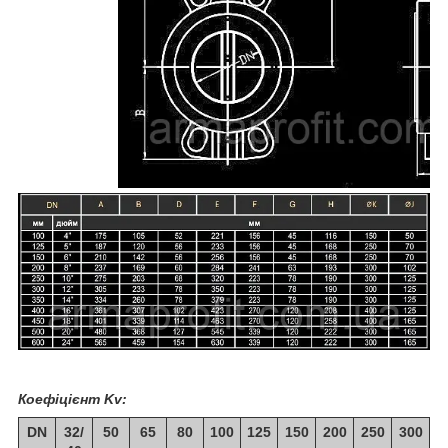
Коефіцієнт Kv:
DN
32/
50
65
80
100
125
150
200
250
300