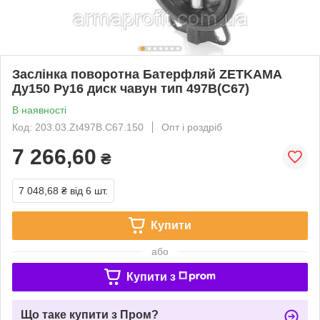
Заслінка поворотна Батерфляй ZETKAMA
Ду150 Ру16 диск чавун тип 497B(C67)
В наявності
Код: 203.03.Zt497B.С67.150
Опт і роздріб
7 266,60
₴
7 048,68 ₴
від 6 шт.
Купити
або
Купити з
Що таке купити з Пром?