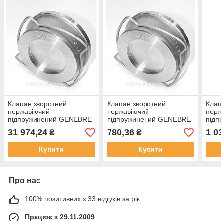
Клапан зворотний
Клапан зворотний
Клап
нержавіючий
нержавіючий
нер
підпружинений GENEBRE
підпружинений GENEBRE
під
тип 2415 AISI316 Ду150
тип 2415 AISI316 Ду20
тип 
31 974,24
780,36
1 0
₴
₴
Ру25
Ру40
Ру4
Купити
Купити
Про нас
100% позитивних з 33 відгуків за рік
Працює з 29.11.2009