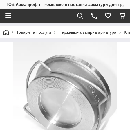
ТОВ Армапрофіт - комплексні поставки арматури для труб
Товари та послуги
Нержавіюча запірна арматура
Кл