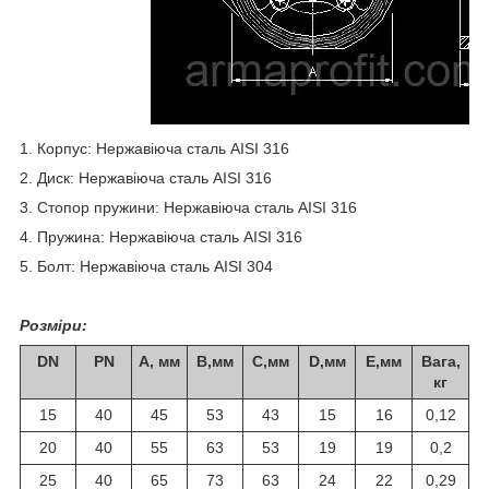
1. Корпус: Нержавіюча сталь AISI 316
2. Диск: Нержавіюча сталь AISI 316
3. Стопор пружини: Нержавіюча сталь AISI 316
4. Пружина: Нержавіюча сталь AISI 316
5. Болт: Нержавіюча сталь AISI 304
Розміри:
DN
PN
A, мм
B,мм
C,мм
D,мм
E,мм
Вага,
кг
15
40
45
53
43
15
16
0,12
20
40
55
63
53
19
19
0,2
25
40
65
73
63
24
22
0,29