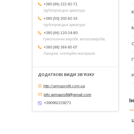
+380 (96) 222-82-71
трубопровідна арматура
К
+380 (50) 303-82-16
трубопровідна арматура
М
+380 (66) 120-24-80
Гумотехнічні вироби, металовироби,
С
+380 (98) 369-85-07
Ланцюги, ізоляційні матеріали
П
Р
http://armaprofit.com.ua
info.armaprofit@gmail.com
І
+380962228271
Ц