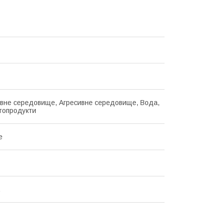
вне середовище, Агресивне середовище, Вода,
топродукти
е
.