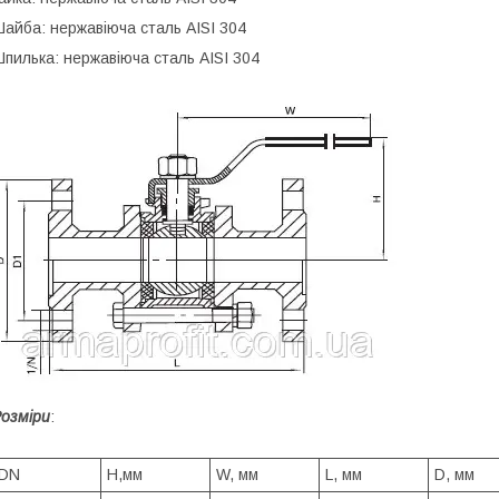
айба: нержавіюча сталь AISI 304
пилька: нержавіюча сталь AISI 304
озміри
:
DN
H,мм
W, мм
L, мм
D, мм