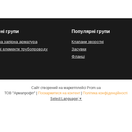
ні групи
Популярні групи
а запірна арматура
Клапани зворотні
і елементи трубопроводу
Засувки
Фланці
Сайт створений на маркетплейсі
Prom.ua
ТОВ "Армапрофіт" |
Поскаржитися на контент
|
Політика конфіденційності
Select Language
▼