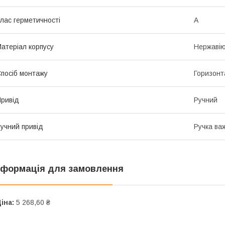
лас герметичності
А
атеріал корпусу
Нержавію
посіб монтажу
Горизонт
ривід
Ручний
учний привід
Ручка ва
нформація для замовлення
іна:
5 268,60 ₴