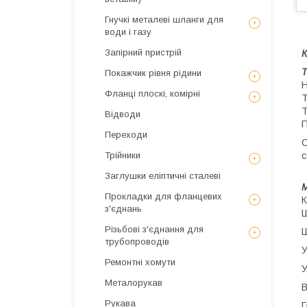
Гнучкі металеві шланги для
води і газу
Запірний пристрій
К
Т
Покажчик рівня рідини
Н
Фланці плоскі, комірні
Т
Т
Відводи
П
Переходи
С
с
Трійники
Заглушки еліптичні сталеві
Прокладки для фланцевих
К
з'єднань
Ш
Різьбові з'єднання для
Ш
трубопроводів
У
Ремонтні хомути
У
Металорукав
В
Рукава
Г