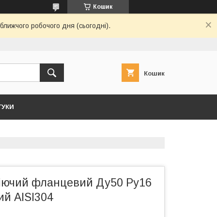
Кошик
ближчого робочого дня (сьогодні).
Кошик
ГУКИ
іючий фланцевий Ду50 Ру16
ий AISI304