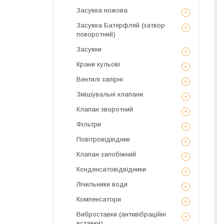
Засувка ножова
Засувка Батерфляй (затвор
поворотний)
Засувки
Крани кульові
Вентилі запірні
Змішувальні клапани
Клапан зворотний
Фільтри
Повітровідвідник
Клапан запобіжний
Конденсатовідвідники
Лічильники води
Компенсатори
Виброставки (антивібраційні
вставки)