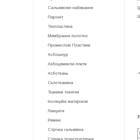
Ш
Сальникове набивання
Ш
Пароніт
Техпластина
Мембранне полотно
Промислові Пластики
Асбошнур
Азбоцементні плити
Асботкань
Склотканина
Тканини технічні
Ізоляційні матеріали
Ланцюги
Р
Ремені
Стрічка гальмівна
Стрічка транспортерна