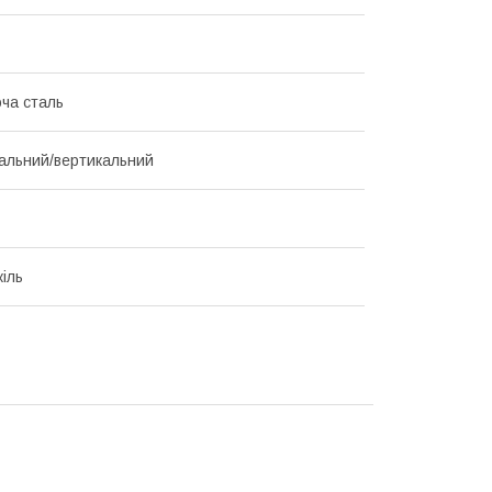
ча сталь
альний/вертикальний
жіль