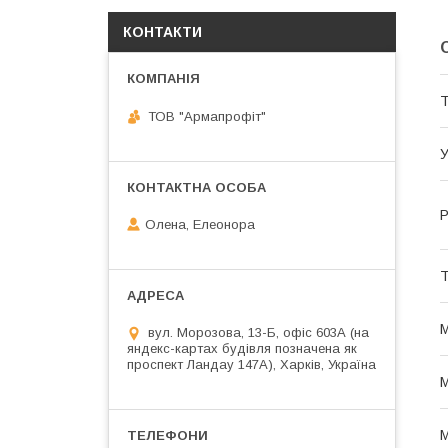
КОНТАКТИ
Т
ТОВ "Армапрофіт"
У
Р
Олена, Елеонора
Т
М
вул. Морозова, 13-Б, офіс 603А (на
яндекс-картах будівля позначена як
проспект Ландау 147А), Харків, Україна
М
М