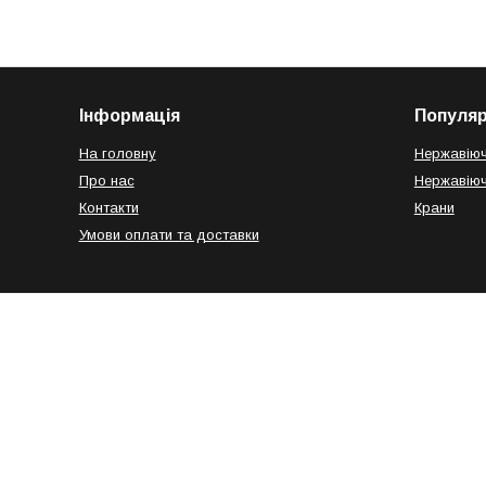
Інформація
Популяр
На головну
Нержавіюч
Про нас
Нержавіюч
Контакти
Крани
Умови оплати та доставки