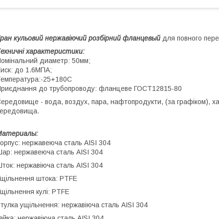
ран кульовий нержавіючий розбірний фланцевый
для повного пере
ехничні характеристики:
омінальний диаметр: 50мм;
иск: до 1.6МПА;
емпература:-25+180С
риєднання до трубопроводу: фланцеве ГОСТ12815-80
ередовище - вода, воздух, пара, нафтопродукти, (за графіком), х
ередовища.
Материалы:
орпус: нержавеюча сталь AISI 304
ар: нержавеюча сталь AISI 304
ток: нержавіюча сталь AISI 304
щільнення штока: PTFE
щільнення кулі: PTFE
тулка ущільнення: нержавіюча сталь AISI 304
айка: нержавіюча сталь AISI 304