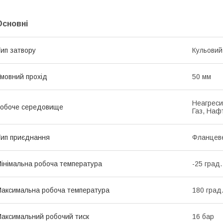
Основні
ип затвору
Кульовий
мовний прохід
50 мм
Неагреси
обоче середовище
Газ, Наф
ип приєднання
Фланцев
інімальна робоча температура
-25 град.
аксимальна робоча температура
180 град
аксимальний робочий тиск
16 бар