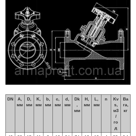
DN
A,
D,
K,
b,
c,
d,
Dk
H,
L,
n
Kv
Ва
мм
мм
мм
мм
мм
мм
,
мм
мм
s,
га,
мм
м3
кг
/
го
д