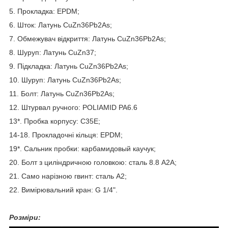
5. Прокладка: EPDM;
6. Шток: Латунь CuZn36Pb2As;
7. Обмежувач відкриття: Латунь CuZn36Pb2As;
8. Шуруп:
Латунь CuZn37;
9. Підкладка: Латунь CuZn36Pb2As;
10. Шуруп: Латунь CuZn36Pb2As;
11. Болт:
Латунь CuZn36Pb2As;
12. Штурвал ручного: POLIAMID PA6.6
13*. Пробка корпусу: C35E;
14-18. Прокладочні кільця: EPDM;
19*. Сальник пробки: карбамидовый каучук;
20. Болт з циліндричною головкою: сталь 8.8 А2А;
21. Само нарізною гвинт: сталь А2;
22. Вимірювальний кран: G 1/4".
Розміри: