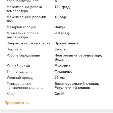
Клас герметичності
А
Максимальна робоча
120 град.
температура
Максимальний робочий
16 бар
тиск
Матеріал корпусу
Чавун
Мінімальна робоча
-10 град.
температура
Напрямок потоку в клапані
Прямоточний
Покриття
Емаль
Робоче середовище
Неагресивне середовище,
Вода
Ручний привід
Маховик
Тип приєднання
Фланцеве
Умовний прохід
50 мм
Функціональне
Балансувальний клапан,
призначення клапана
Регулюючий клапан
Колір
Синій
Приховати