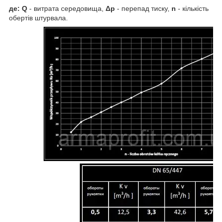
де: Q
- витрата середовища,
Δp
- перепад тиску,
n
- кількість
обертів штурвала.