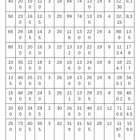
40
20
15
11
3
18
84
74
13
19
4
22,
6,1
0
0
0
0
36
50
23
16
12
3
20
99
74
13
19
4
32,
8,3
0
5
5
0
15
65
29
18
14
3
20
11
13
22
19
4
88.
13.
0
5
5
8
0
0
8
5
80
31
20
16
3
22
13
13
22
19
8
11
17.
0
0
0
2
0
0
3.4
8
10
35
22
18
3
24
15
13
24
19
8
18
22.
0
0
0
0
6
0
0
4.7
7
12
40
25
21
3
26
18
13
26
19
8
28
34.
5
0
0
0
4
0
0
5.1
0
15
48
28
24
3
26
21
13
28
23
8
39
48.
0
0
5
0
1
0
5
0.2
5
20
60
34
29
3
30
26
31
48
23
12
71
11
0
0
0
5
6
0
0
0.0
4.5
25
73
40
35
3
32
31
31
52
28
12
11
15
0
0
5
5
9
0
5
87.
9.0
5