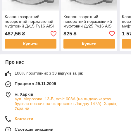
Клапан зворотний
Клапан зворотний
Клап
поворотний нержавіючий
поворотний нержавіючий
пово
муфтовий Ду15 Ру16 AISI
муфтовий Ду25 Ру16 AISI
муфт
304
304
304
487,56
825
1 5
₴
₴
Купити
Купити
Про нас
100% позитивних з 33 відгуків за рік
Працює з 29.11.2009
м. Харків
вул. Морозова, 13-Б, офіс 603А (на яндекс-картах
будівля позначена як проспект Ландау 147А), Харків,
Україна
Контакти
Сьогодні вихідний