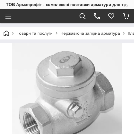
ТОВ Армапрофіт - комплексні поставки арматури для труб
Товари та послуги
Нержавіюча запірна арматура
Кл