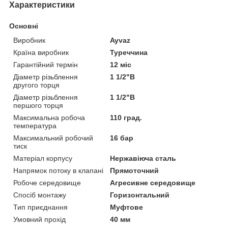
Характеристики
Основні
Виробник
Ayvaz
Країна виробник
Туреччина
Гарантійний термін
12 міс
Діаметр різьблення
1 1/2"В
другого торця
Діаметр різьблення
1 1/2"В
першого торця
Максимальна робоча
110 град.
температура
Максимальний робочий
16 бар
тиск
Матеріал корпусу
Нержавіюча сталь
Напрямок потоку в клапані
Прямоточний
Робоче середовище
Агресивне середовище
Спосіб монтажу
Горизонтальний
Тип приєднання
Муфтове
Умовний прохід
40 мм