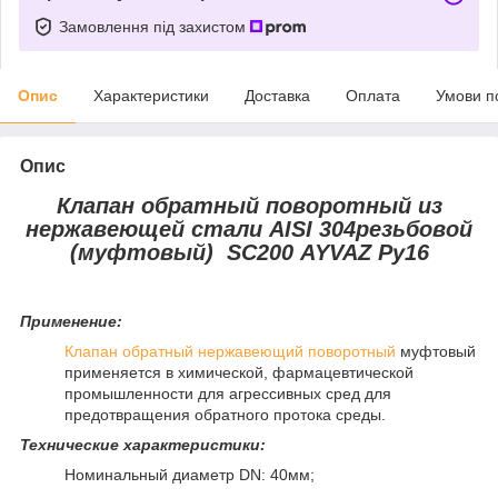
Замовлення під захистом
Опис
Характеристики
Доставка
Оплата
Умови п
Опис
Клапан обратный поворотный из
нержавеющей стали AISI 304резьбовой
(муфтовый)
SC200
AYVAZ Ру16
Приме
нение:
Клапан обратный нержавеющий поворотный
муфтовый
применяется в химической, фармацевтической
промышленности
для агрессивных сред для
предотвращения обратного протока среды.
Технические характеристики:
Номинальный диаметр DN: 40мм;