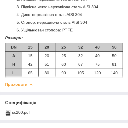
3. Підвісна чека: нержавіюча сталь AISI 304
4. Диск: нержавіюча сталь AISI 304
5. Стопор: нержавіюча сталь AISI 304
6. Ущільнювач стопора: PTFE
Розміри:
DN
15
20
25
32
40
50
А
15
20
25
32
40
50
Н
42
51
60
67
75
81
L
65
80
90
105
120
140
Приховати
Специфікація
sc200.pdf