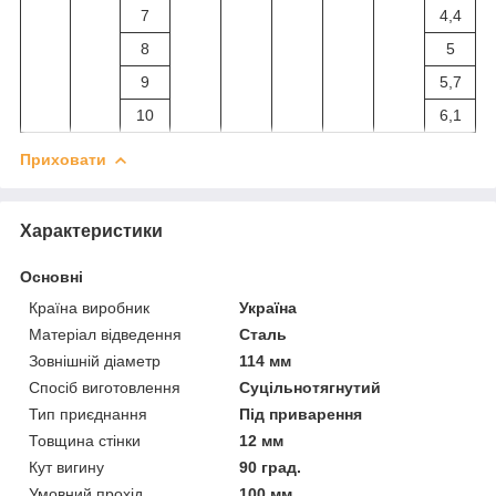
7
4,4
8
5
9
5,7
10
6,1
Приховати
Характеристики
Основні
Країна виробник
Україна
Матеріал відведення
Сталь
Зовнішній діаметр
114 мм
Спосіб виготовлення
Суцільнотягнутий
Тип приєднання
Під приварення
Товщина стінки
12 мм
Кут вигину
90 град.
Умовний прохід
100 мм