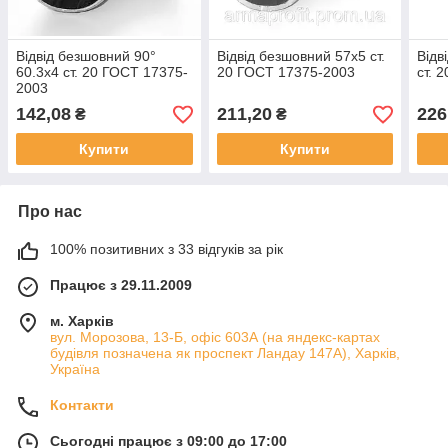
Відвід безшовний 90°
Відвід безшовний 57х5 ст.
Відв
60.3х4 ст. 20 ГОСТ 17375-
20 ГОСТ 17375-2003
ст. 
2003
142,08
211,20
226
₴
₴
Купити
Купити
Про нас
100% позитивних з 33 відгуків за рік
Працює з 29.11.2009
м. Харків
вул. Морозова, 13-Б, офіс 603А (на яндекс-картах
будівля позначена як проспект Ландау 147А), Харків,
Україна
Контакти
Сьогодні працює з 09:00 до 17:00