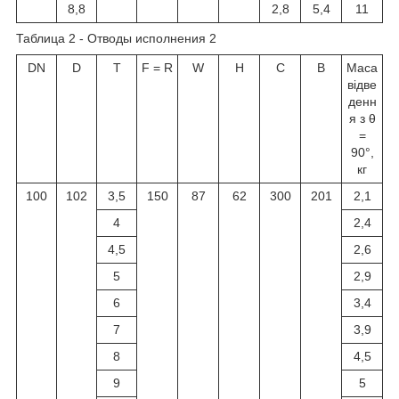
8,8
2,8
5,4
11
Таблица 2 - Отводы исполнения 2
DN
D
Т
F = R
W
Н
С
В
Маса
відве
денн
я з θ
=
90°,
кг
100
102
3,5
150
87
62
300
201
2,1
4
2,4
4,5
2,6
5
2,9
6
3,4
7
3,9
8
4,5
9
5