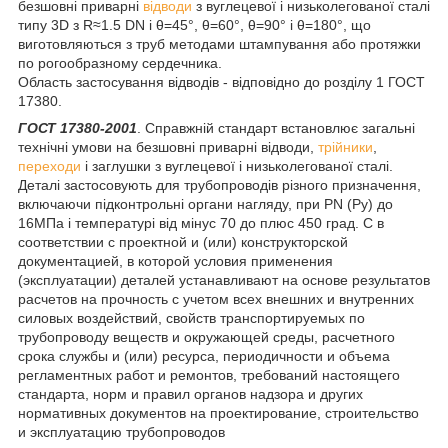
безшовні приварні
відводи
з вуглецевої і низьколегованої сталі
типу 3D з R≈1.5 DN і θ=45°, θ=60°, θ=90° і θ=180°, що
виготовляються з труб методами штампування або протяжки
по рогообразному сердечника.
Область застосування відводів - відповідно до розділу 1 ГОСТ
17380.
ГОСТ 17380-2001
. Справжній стандарт встановлює загальні
технічні умови на безшовні приварні відводи,
трійники
,
переходи
і заглушки з вуглецевої і низьколегованої сталі.
Деталі застосовують для трубопроводів різного призначення,
включаючи підконтрольні органи нагляду, при PN (Py) до
16МПа і температурі від мінус 70 до плюс 450 град. С в
соответствии с проектной и (или) конструкторской
документацией, в которой условия применения
(эксплуатации) деталей устанавливают на основе результатов
расчетов на прочность с учетом всех внешних и внутренних
силовых воздействий, свойств транспортируемых по
трубопроводу веществ и окружающей среды, расчетного
срока службы и (или) ресурса, периодичности и объема
регламентных работ и ремонтов, требований настоящего
стандарта, норм и правил органов надзора и других
нормативных документов на проектирование, строительство
и эксплуатацию трубопроводов