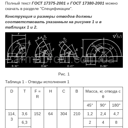
Полный текст
ГОСТ 17375-2001
и
ГОСТ 17380-2001
можно
скачать в разделе "Спецификации".
Конструкция и размеры отводов должны
соответствовать указанным на рисунке 1 и в
таблицах 1 и 2.
Рис. 1
Таблица 1 - Отводы исполнения 1
D
T
F =
H
С
В
Масса, кг, отвода с
R
θ
45°
90°
180°
114,
3,6
152
64
304
210
1,2
2,4
4,7
3
6,3
2
4
8