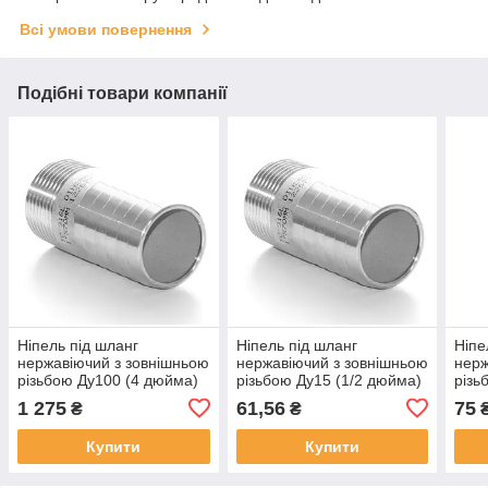
Всі умови повернення
Подібні товари компанії
Ніпель під шланг
Ніпель під шланг
Ніпе
нержавіючий з зовнішньою
нержавіючий з зовнішньою
нерж
різьбою Ду100 (4 дюйма)
різьбою Ду15 (1/2 дюйма)
різь
AISI304 (під шланг 108мм)
AISI304 (під шланг
AISI
1 275
61,56
75
₴
₴
21,3мм)
26,9
Купити
Купити