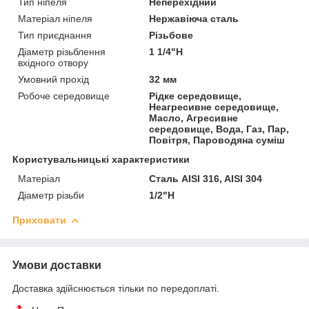
Тип ніпеля
Неперехідний
Матеріал ніпеля
Нержавіюча сталь
Тип приєднання
Різьбове
Діаметр різьблення
1 1/4"Н
вхідного отвору
Умовний прохід
32 мм
Робоче середовище
Рідке середовище,
Неагресивне середовище,
Масло, Агресивне
середовище, Вода, Газ, Пар,
Повітря, Пароводяна суміш
Користувальницькі характеристики
Матеріал
Сталь AISI 316, AISI 304
Діаметр різьби
1/2"Н
Приховати
Умови доставки
Доставка здійснюється тільки по передоплаті.