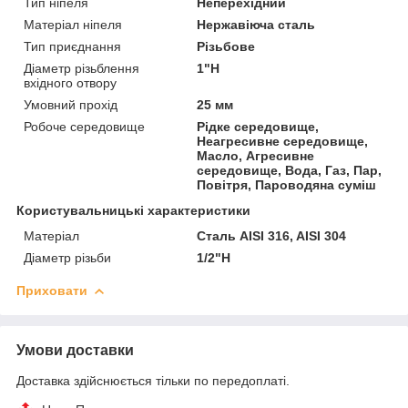
Тип ніпеля
Неперехідний
Матеріал ніпеля
Нержавіюча сталь
Тип приєднання
Різьбове
Діаметр різьблення
1"Н
вхідного отвору
Умовний прохід
25 мм
Робоче середовище
Рідке середовище,
Неагресивне середовище,
Масло, Агресивне
середовище, Вода, Газ, Пар,
Повітря, Пароводяна суміш
Користувальницькі характеристики
Матеріал
Сталь AISI 316, AISI 304
Діаметр різьби
1/2"Н
Приховати
Умови доставки
Доставка здійснюється тільки по передоплаті.