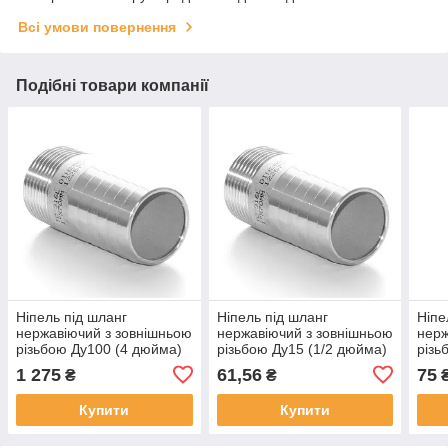
Всі умови повернення
Подібні товари компанії
Ніпель під шланг
Ніпель під шланг
Ніпе
нержавіючий з зовнішньою
нержавіючий з зовнішньою
нерж
різьбою Ду100 (4 дюйма)
різьбою Ду15 (1/2 дюйма)
різь
AISI304 (під шланг 108мм)
AISI304 (під шланг
AISI
1 275
61,56
75
₴
₴
21,3мм)
26,9
Купити
Купити