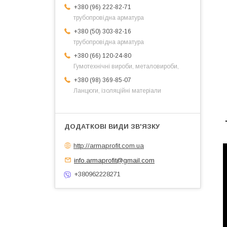
+380 (96) 222-82-71
трубопровідна арматура
+380 (50) 303-82-16
трубопровідна арматура
+380 (66) 120-24-80
Гумотехнічні вироби, металовироби,
+380 (98) 369-85-07
Ланцюги, ізоляційні матеріали
http://armaprofit.com.ua
info.armaprofit@gmail.com
+380962228271