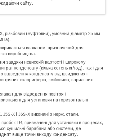
окидаючи сайту.
JX, різьбовий (муфтовий), умовний діаметр 25 мм
 МПа),
закривається клапаном, призначений для
есів виробництва.
я завдяки невисокій вартості і широкому
трат конденсату (кілька сотень кг/год), так і для
о відведення конденсату від швидкісних і
овітряних калориферів, змійовиків, варильних
лапан для відведення повітря і
призначені для установки на горизонтальні
 J5S-X і J6S-X виконані з нерж. стали.
х пробок LR, призначені для установки в процесах,
ься сушильні барабани або системи, де
иднят вище точки виходу конденсату.