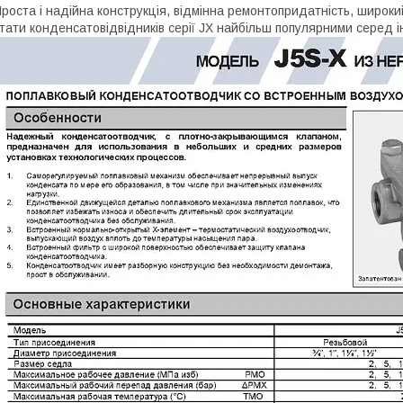
роста і надійна конструкція, відмінна ремонтопридатність, широк
тати конденсатовідвідників серії JX найбільш популярними серед 