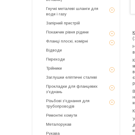
Гнучкі металеві шланги для
води і газу
Запірний пристрій
Покажчик рівня рідини
К
(
Фланці плоскі, комірні
Н
Відводи
в
Переходи
К
м
Трійники
в
є
Заглушки еліптичні сталеві
р
Прокладки для фланцевих
В
з'єднань
н
Різьбові з'єднання для
к
трубопроводів
К
Ремонтні хомути
У
Металорукав
д
к
Рукава