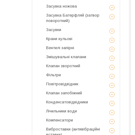
Засувка ножова
Засувка Батерфляй (затвор
поворотний)
Засувки
Крани кульові
Вентилі запірні
Змішувальні клапани
Клапан зворотний
Фільтри
Повітровідвідник
Клапан запобіжний
Конденсатовідвідники
Лічильники води
Компенсатори
Виброставки (антивібраційні
вставки)