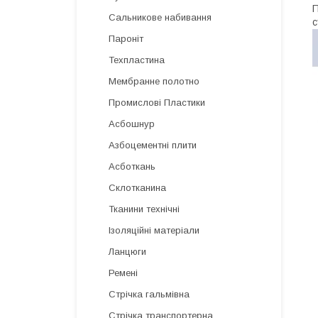
П
Сальникове набивання
с
Пароніт
Техпластина
Мембранне полотно
Промислові Пластики
Асбошнур
Азбоцементні плити
Асботкань
Склотканина
Тканини технічні
Ізоляційні матеріали
Ланцюги
Ремені
Стрічка гальмівна
Стрічка транспортерна