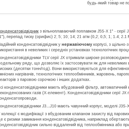
будь-який товар не п
онденсатовідвідник
з вільноплаваючий поплавком J5S-X 1" - серії 
1"), перепад тиску (орифис) 2; 5; 10; 14; 21 атм (0,2; 0,5; 1; 1.4; 2.1
адійний конденсатовідвідник у
нержавіючому
корпусі, з щільно-
икористання в невеликих і середніх установках технологічних проц
онденсатовідвідники TLV серії JX отримали широке розповсюдженн
одельному ряду, що дозволяє їх застосовувати як для невеликих ви
исоких (десятки тонн/год). Вони використовуються для ефективног
мнісних нагрівачів, технологічних теплообмінників, жаровень, пароп
еакторів з паровою сорочкою і інших додатках.
сі конденсатовідвідники мають вбудований фільтр, автоматичний к
еконденсованих газів (Х-елемент). Конденсатовідвідники серії JX 
онденсатопроводи.
онденсатовідвідники J3...J10 мають чавунний корпус, моделі J3S-X,
 колекції є модифікації з вбудованим клапаном захисту від парови
е є ризики замикання конденсатовідвідника, наприклад обертают
онденсатовідвідник сильно віддалений від теплообмінника або пр