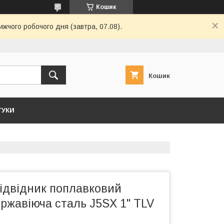
Кошик
ижчого робочого дня (завтра, 07.08).
Кошик
ГУКИ
ідвідник поплавковий
ржавіюча сталь J5SX 1" TLV