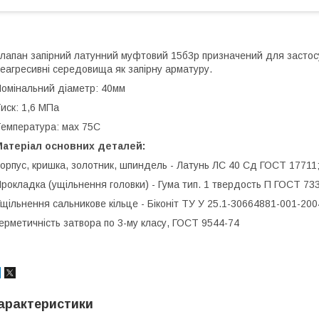
лапан запірний латунний муфтовий 15б3р призначений для засто
еагресивні середовища як запірну арматуру.
омінальний діаметр: 40мм
иск: 1,6 МПа
емпература: мах 75С
Матеріал основних деталей:
орпус, кришка, золотник, шпиндель - Латунь ЛС 40 Сд ГОСТ 1771
рокладка (ущільнення головки) - Гума тип. 1 твердость П ГОСТ 73
щільнення сальникове кільце - Біконіт ТУ У 25.1-30664881-001-200
ерметичність затвора по 3-му класу, ГОСТ 9544-74
арактеристики