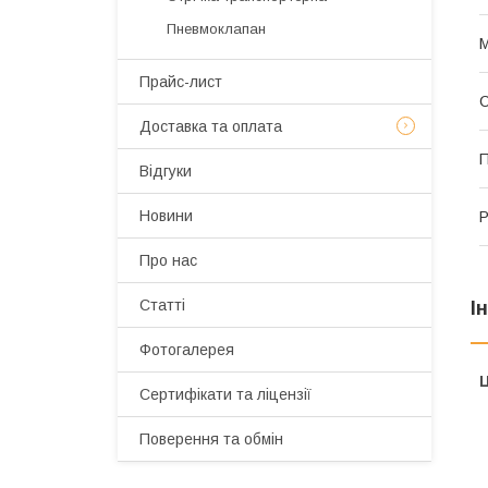
Пневмоклапан
М
Прайс-лист
С
Доставка та оплата
П
Відгуки
Новини
Р
Про нас
Статті
І
Фотогалерея
Ц
Сертифікати та ліцензії
Поверення та обмін