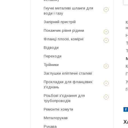
Гнучкі металеві шланги для
води і газу
Запірний пристрій
К
н
Покажчик рівня рідини
Н
Фланці плоскі, комірні
Т
Відводи
Т
Переходи
Трійники
К
Заглушки еліптичні сталеві
П
У
Прокладки для фланцевих
з'єднань
Г
Різьбові з'єднання для
трубопроводів
Ремонтні хомути
Металорукав
Х
Рукава