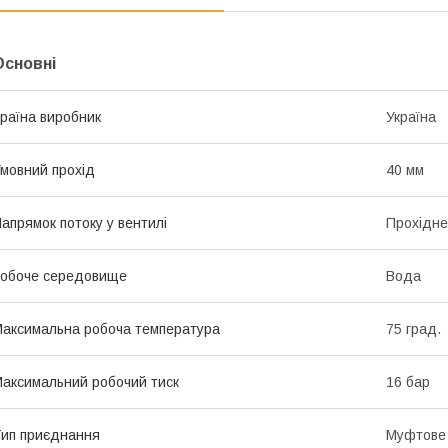
Основні
раїна виробник
Україна
мовний прохід
40 мм
апрямок потоку у вентилі
Прохідне
обоче середовище
Вода
аксимальна робоча температура
75 град.
аксимальний робочий тиск
16 бар
ип приєднання
Муфтове