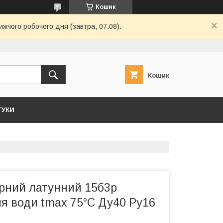
Кошик
ижчого робочого дня (завтра, 07.08).
Кошик
ГУКИ
ірний латунний 15б3р
я води tmax 75°C Ду40 Ру16