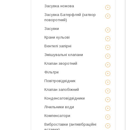
Засувка ножова
Засувка Батерфляй (затвор
поворотний)
Засувки
Крани кульові
Вентилі запірні
Змішувальні клапани
Клапан зворотний
Фільтри
Повітровідвідник
Клапан запобіжний
Конденсатовідвідники
Лічильники води
Компенсатори
Виброставки (антивібраційні
вставки)