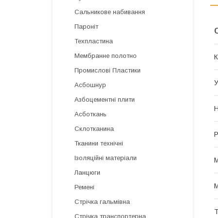
Сальникове набивання
Пароніт
Техпластина
Мембранне полотно
К
Промислові Пластики
У
Асбошнур
Азбоцементні плити
Н
Асботкань
Склотканина
Р
Тканини технічні
Ізоляційні матеріали
М
Ланцюги
М
Ремені
Стрічка гальмівна
Т
Стрічка транспортерна