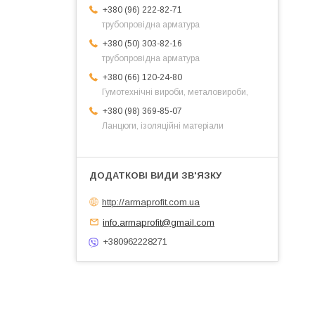
+380 (96) 222-82-71
трубопровідна арматура
+380 (50) 303-82-16
трубопровідна арматура
+380 (66) 120-24-80
Гумотехнічні вироби, металовироби,
+380 (98) 369-85-07
Ланцюги, ізоляційні матеріали
http://armaprofit.com.ua
info.armaprofit@gmail.com
+380962228271