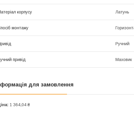
атеріал корпусу
Латунь
посіб монтажу
Горизонт
ривід
Ручний
учний привід
Маховик
нформація для замовлення
іна:
1 364,04 ₴