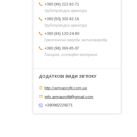
+380 (96) 222-82-71
трубопровідна арматура
+380 (50) 303-82-16
трубопровідна арматура
+380 (66) 120-24-80
Гумотехнічні вироби, металовироби,
+380 (98) 369-85-07
Ланцюги, ізоляційні матеріали
http://armaprofit.com.ua
info.armaprofit@gmail.com
+380962228271