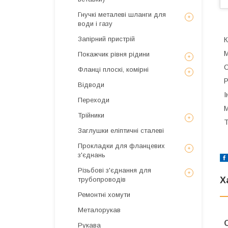
Гнучкі металеві шланги для
води і газу
Запірний пристрій
К
М
Покажчик рівня рідини
С
Фланці плоскі, комірні
Р
Відводи
І
Переходи
М
Трійники
Т
Заглушки еліптичні сталеві
Прокладки для фланцевих
з'єднань
Різьбові з'єднання для
Х
трубопроводів
Ремонтні хомути
Металорукав
Рукава