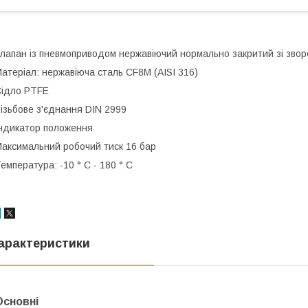
лапан із пневмоприводом нержавіючий нормально закритий зі зво
атеріал: нержавіюча сталь CF8M (AISI 316)
ідло PTFE
ізьбове з'єднання DIN 2999
ндикатор положення
аксимальний робочий тиск 16 бар
емпература: -10 ° С - 180 ° С
арактеристики
Основні