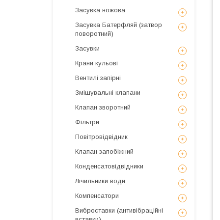
Засувка ножова
Засувка Батерфляй (затвор
поворотний)
Засувки
Крани кульові
Вентилі запірні
Змішувальні клапани
Клапан зворотний
Фільтри
Повітровідвідник
Клапан запобіжний
Конденсатовідвідники
Лічильники води
Компенсатори
Виброставки (антивібраційні
вставки)