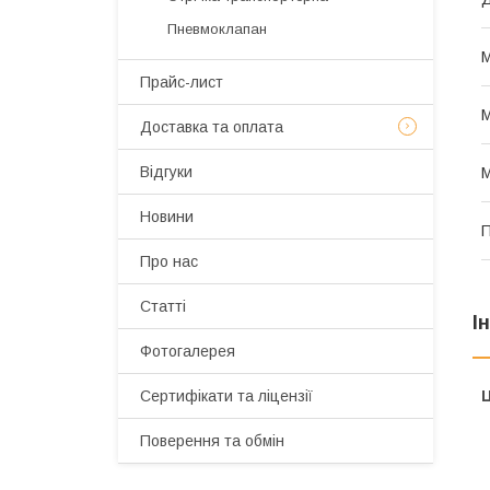
Пневмоклапан
М
Прайс-лист
М
Доставка та оплата
Відгуки
М
Новини
П
Про нас
Статті
І
Фотогалерея
Ц
Сертифікати та ліцензії
Поверення та обмін