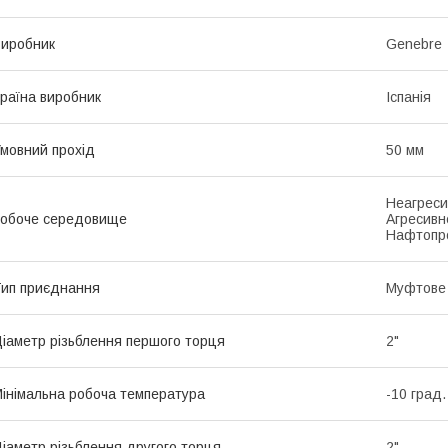
иробник
Genebre
раїна виробник
Іспанія
мовний прохід
50 мм
Неагреси
обоче середовище
Агресивн
Нафтопро
ип приєднання
Муфтове
іаметр різьблення першого торця
2"
інімальна робоча температура
-10 град.
іаметр різьблення другого торця
2"