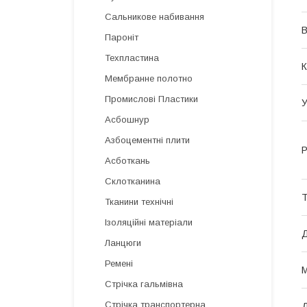
Сальникове набивання
В
Пароніт
Техпластина
К
Мембранне полотно
Промислові Пластики
У
Асбошнур
Азбоцементні плити
Р
Асботкань
Склотканина
Т
Тканини технічні
Ізоляційні матеріали
Д
Ланцюги
Ремені
М
Стрічка гальмівна
Стрічка транспортерна
Д