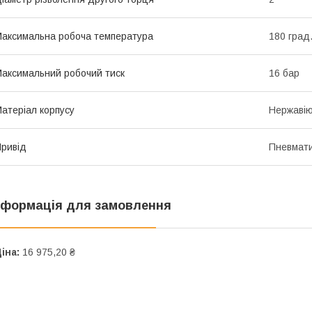
аксимальна робоча температура
180 град
аксимальний робочий тиск
16 бар
атеріал корпусу
Нержавію
ривід
Пневмат
нформація для замовлення
іна:
16 975,20 ₴