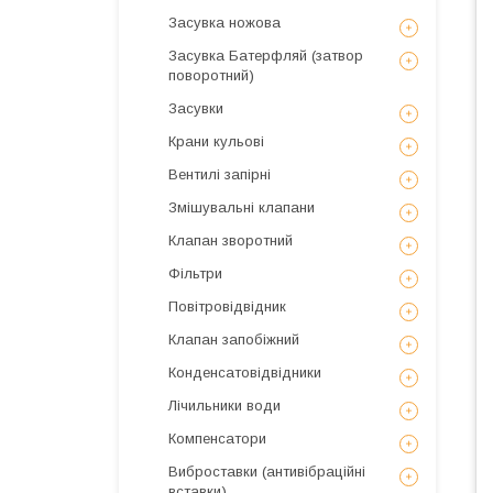
Засувка ножова
Засувка Батерфляй (затвор
поворотний)
Засувки
Крани кульові
Вентилі запірні
Змішувальні клапани
Клапан зворотний
Фільтри
Повітровідвідник
Клапан запобіжний
Конденсатовідвідники
Лічильники води
Компенсатори
Виброставки (антивібраційні
вставки)