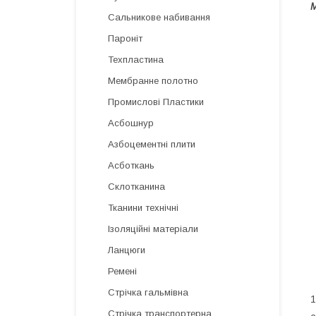
М
Сальникове набивання
Пароніт
Техпластина
Мембранне полотно
Промислові Пластики
Асбошнур
Азбоцементні плити
Асботкань
Склотканина
Тканини технічні
Ізоляційні матеріали
Ланцюги
Ремені
Стрічка гальмівна
1
Стрічка транспортерна