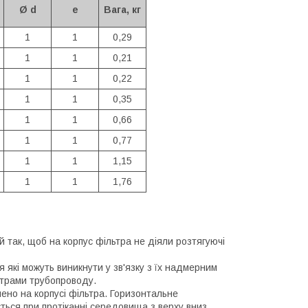
Ø d
e
Вага, кг
1
1
0,29
1
1
0,21
1
1
0,22
1
1
0,35
1
1
0,66
1
1
0,77
1
1
1,15
1
1
1,76
 так, щоб на корпус фільтра не діяли розтягуючі
 які можуть виникнути у зв'язку з їх надмерним
етрами трубопроводу.
ено на корпусі фільтра. Горизонтальне
ься при протіканні середовища з верху вниз.