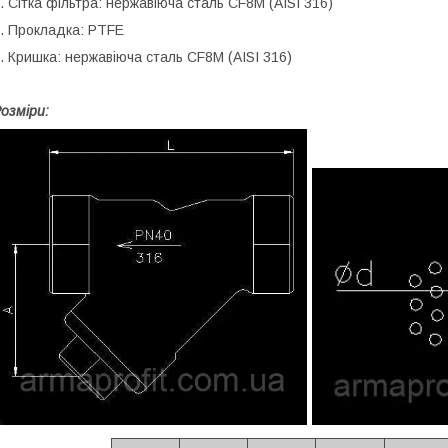
. Сітка фільтра: нержавіюча сталь CF8M (AISI 316)
. Прокладка: PTFE
. Кришка: нержавіюча сталь CF8M (AISI 316)
озміри: