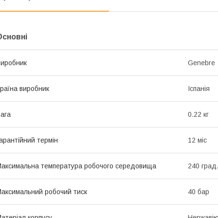
Основні
иробник
Genebre
раїна виробник
Іспанія
ага
0.22 кг
арантійний термін
12 міс
аксимальна температура робочого середовища
240 град
аксимальний робочий тиск
40 бар
атеріал корпусу
Нержавію