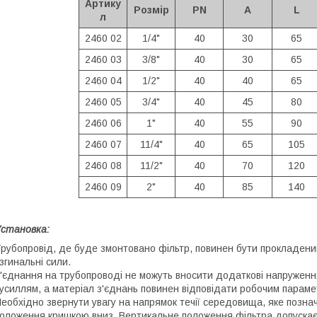
Артику
Розмір
PN
A
L
л
2460 02
1/4"
40
30
65
2460 03
3/8"
40
30
65
2460 04
1/2"
40
40
65
2460 05
3/4"
40
45
80
2460 06
1"
40
55
90
2460 07
11/4"
40
65
105
2460 08
11/2"
40
70
120
2460 09
2"
40
85
140
становка:
рубопровід, де буде змонтовано фільтр, повинен бути прокладений
 згинальні сили.
'єднання на трубопроводі не можуть вносити додаткові напруження
усиллям, a матеріал з'єднань повинен відповідати робочим парам
еобхідно звернути увагу на напрямок течії середовища, яке познач
оложення кришкою вниз. Вертикальне положення фільтра допускаєт