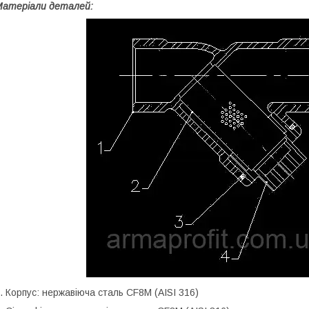
атеріали деталей:
. Корпус: нержавіюча сталь CF8M (AISI 316)