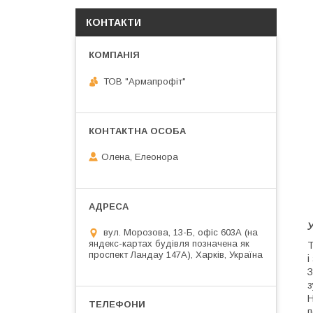
КОНТАКТИ
ТОВ "Армапрофіт"
Олена, Елеонора
У
вул. Морозова, 13-Б, офіс 603А (на
яндекс-картах будівля позначена як
Т
проспект Ландау 147А), Харків, Україна
і
З
з
Н
п