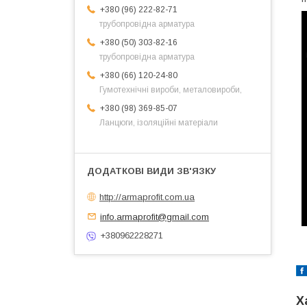
+380 (96) 222-82-71
трубопровідна арматура
+380 (50) 303-82-16
трубопровідна арматура
+380 (66) 120-24-80
Гумотехнічні вироби, металовироби,
+380 (98) 369-85-07
Ланцюги, ізоляційні матеріали
http://armaprofit.com.ua
info.armaprofit@gmail.com
+380962228271
Х