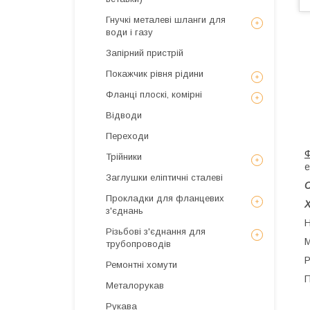
Гнучкі металеві шланги для
води і газу
Запірний пристрій
Покажчик рівня рідини
Фланці плоскі, комірні
Відводи
Переходи
Ф
Трійники
е
Заглушки еліптичні сталеві
С
Прокладки для фланцевих
з'єднань
Н
Різьбові з'єднання для
М
трубопроводів
Р
Ремонтні хомути
П
Металорукав
Рукава