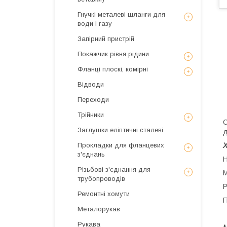
Гнучкі металеві шланги для
води і газу
Запірний пристрій
Покажчик рівня рідини
Фланці плоскі, комірні
Відводи
Переходи
Трійники
С
Заглушки еліптичні сталеві
д
Прокладки для фланцевих
з'єднань
Н
Різьбові з'єднання для
М
трубопроводів
Р
Ремонтні хомути
П
Металорукав
Рукава