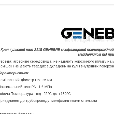
Кран кульовий тип 2118 GENEBRE міжфланцевий повнопрохідний з
майданчиком під при
ереда: агресивні середовища, не надають корозійного впливу на м
омішок і не дають твердих відкладень на кулі і внутрішніх поверхн
Характеристики:
омінальний діаметр DN: 25 мм
аксимальний тиск PN: 1.6 МПа
обоча Температура : від -25°С до +180°С
риєднання до трубопроводу: межфланцевыми стяжками