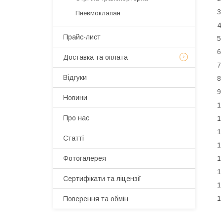
3
Пневмоклапан
4
Прайс-лист
5
6
Доставка та оплата
7
Відгуки
8
9
Новини
1
Про нас
1
1
Статті
1
1
Фотогалерея
1
Сертифікати та ліцензії
1
1
Поверення та обмін