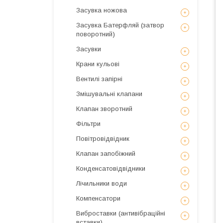
Засувка ножова
Засувка Батерфляй (затвор
поворотний)
Засувки
Крани кульові
Вентилі запірні
Змішувальні клапани
Клапан зворотний
Фільтри
Повітровідвідник
Клапан запобіжний
Конденсатовідвідники
Лічильники води
Компенсатори
Виброставки (антивібраційні
вставки)