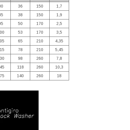
80
36
150
1,7
85
38
150
1,9
95
50
170
2,5
00
53
170
3,5
05
65
210
4,35
15
78
210
5,45
30
98
260
7,8
45
118
260
10,3
75
140
260
18