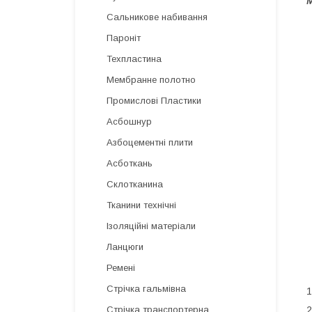
М
Сальникове набивання
Пароніт
Техпластина
Мембранне полотно
Промислові Пластики
Асбошнур
Азбоцементні плити
Асботкань
Склотканина
Тканини технічні
Ізоляційні матеріали
Ланцюги
Ремені
Стрічка гальмівна
1
2
Стрічка транспортерна