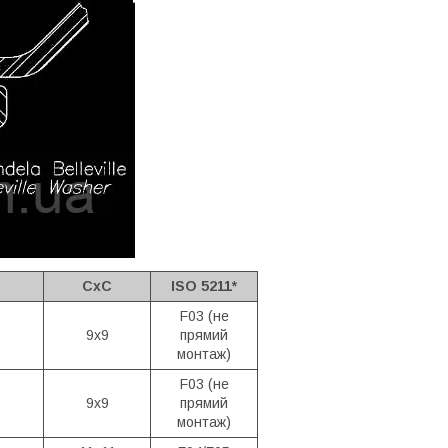
CxC
ISO 5211*
F03 (не
9x9
прямий
монтаж)
F03 (не
9x9
прямий
монтаж)