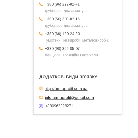
+380 (96) 222-82-71
трубопровідна арматура
+380 (50) 303-82-16
трубопровідна арматура
+380 (66) 120-24-80
Гумотехнічні вироби, металовироби,
+380 (98) 369-85-07
Ланцюги, ізоляційні матеріали
http://armaprofit.com.ua
info.armaprofit@gmail.com
+380962228271