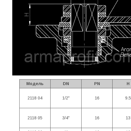
Модель
DN
PN
H
2118 04
1/2"
16
9.5
2118 05
3/4"
16
13