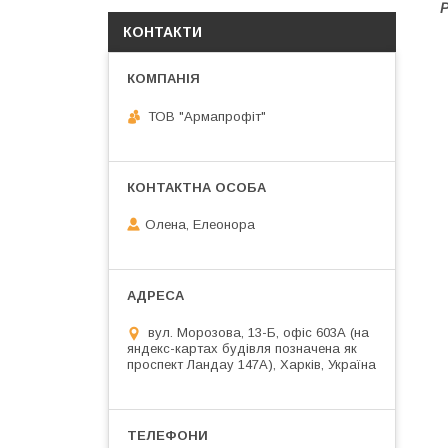
Р
КОНТАКТИ
ТОВ "Армапрофіт"
Олена, Елеонора
вул. Морозова, 13-Б, офіс 603А (на
яндекс-картах будівля позначена як
проспект Ландау 147А), Харків, Україна