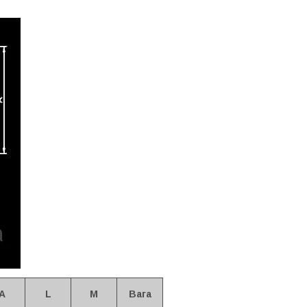
A
L
M
Вага