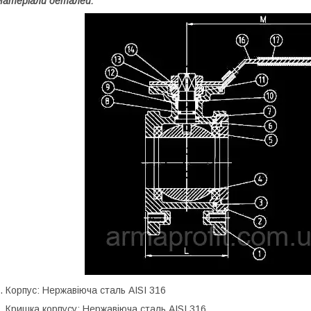
атеріали деталей:
. Корпус: Нержавіюча сталь AISI 316
. Кришка корпусу: Нержавіюча сталь AISI 316