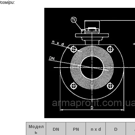
озміри:
Модел
DN
PN
n x d
D
ь