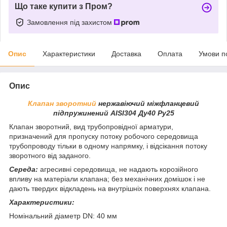
Що таке купити з Пром?
Замовлення під захистом
Опис
Характеристики
Доставка
Оплата
Умови п
Опис
Клапан зворотний
нержавіючий міжфланцевий
підпружинений AISI304 Ду40 Ру25
Клапан зворотний, вид трубопровідної арматури,
призначений для пропуску потоку робочого середовища
трубопроводу тільки в одному напрямку, і відсікання потоку
зворотного від заданого.
Середа:
агресивні середовища, не надають корозійного
впливу на матеріали клапана; без механічних домішок і не
дають твердих відкладень на внутрішніх поверхнях клапана.
Характеристики:
Номінальний діаметр DN: 40 мм