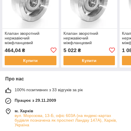
Клапан зворотний
Клапан зворотний
Клап
нержавіючий
нержавіючий
нер
міжфланцевий
міжфланцевий
між
підпружинений AISI304
підпружинений AISI304
підп
464,04
5 022
1 0
₴
₴
Ду20 Ру25
Ду125 Ру25
Ду50
Купити
Купити
Про нас
100% позитивних з 33 відгуків за рік
Працює з 29.11.2009
м. Харків
вул. Морозова, 13-Б, офіс 603А (на яндекс-картах
будівля позначена як проспект Ландау 147А), Харків,
Україна