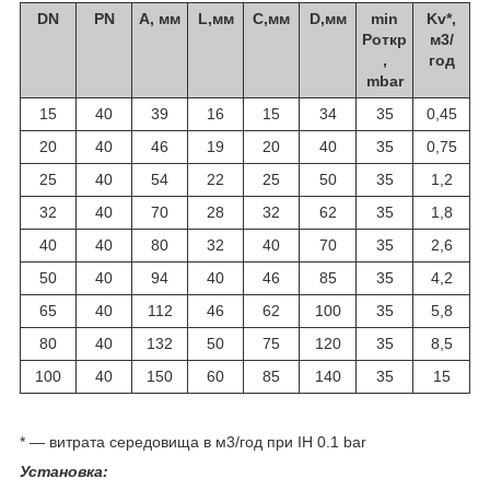
DN
PN
A, мм
L,мм
C,мм
D,мм
min
Kv*,
Роткр
м3/
,
год
mbar
15
40
39
16
15
34
35
0,45
20
40
46
19
20
40
35
0,75
25
40
54
22
25
50
35
1,2
32
40
70
28
32
62
35
1,8
40
40
80
32
40
70
35
2,6
50
40
94
40
46
85
35
4,2
65
40
112
46
62
100
35
5,8
80
40
132
50
75
120
35
8,5
100
40
150
60
85
140
35
15
* ― витрата середовища в м3/год при ІН 0.1 bar
Установка: