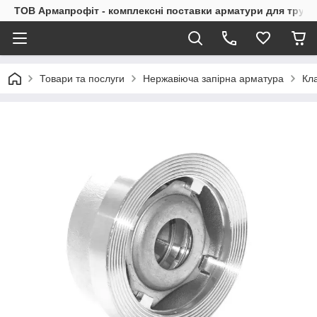
ТОВ Армапрофіт - комплексні поставки арматури для труб
Товари та послуги
Нержавіюча запірна арматура
Кл