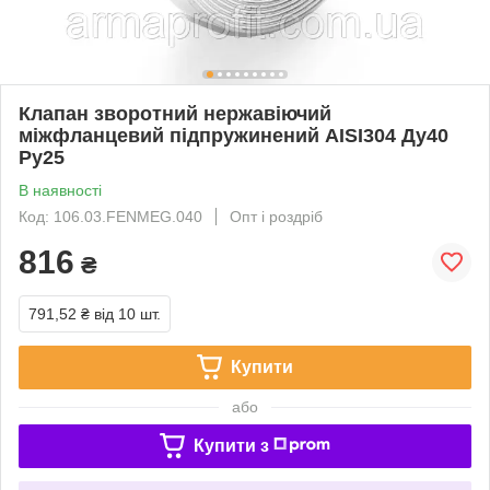
Клапан зворотний нержавіючий
міжфланцевий підпружинений AISI304 Ду40
Ру25
В наявності
Код: 106.03.FENMEG.040
Опт і роздріб
816
₴
791,52 ₴
від 10 шт.
Купити
або
Купити з