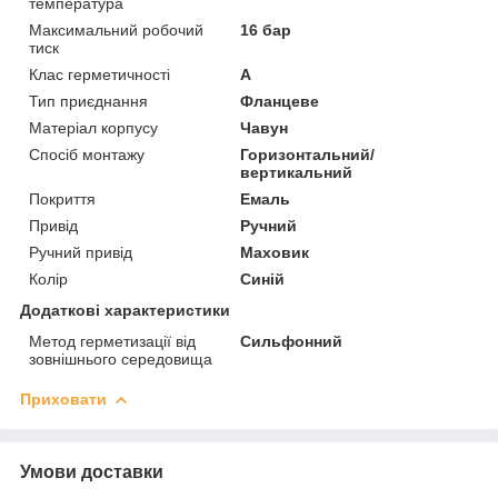
температура
Максимальний робочий
16 бар
тиск
Клас герметичності
А
Тип приєднання
Фланцеве
Матеріал корпусу
Чавун
Спосіб монтажу
Горизонтальний/
вертикальний
Покриття
Емаль
Привід
Ручний
Ручний привід
Маховик
Колір
Синій
Додаткові характеристики
Метод герметизації від
Сильфонний
зовнішнього середовища
Приховати
Умови доставки