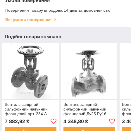
Умови повернення
Повернення товару впродовж 14 днів за домовленістю
Всі умови повернення
Подібні товари компанії
Вентиль запірний
Вентиль запірний
Вент
сильфонний чавунний
сильфонний чавунний
сил
фланцевий арт. 234 A
фланцевий Ду25 Ру16
фла
ZETKAMA Ду25 Ру16
7 882,92
4 348,80
3 4
₴
₴