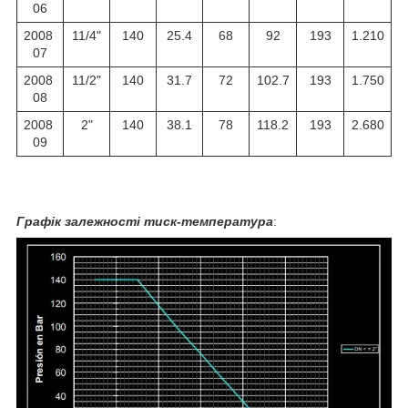
06
2008
11/4"
140
25.4
68
92
193
1.210
07
2008
11/2"
140
31.7
72
102.7
193
1.750
08
2008
2"
140
38.1
78
118.2
193
2.680
09
Графік залежності тиск-температура
: