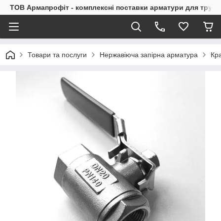
ТОВ Армапрофіт - комплексні поставки арматури для труб
Товари та послуги
Нержавіюча запірна арматура
Кр