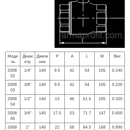
Моде
Диам
Давле
P
A
L
M
Вес
ль
етр
ние
2008
1/4"
140
9.5
42
54
105
0.240
02
2008
3/8"
140
9.5
42
54
105
0.220
03
2008
1/2"
140
13
46
61.5
105
0.320
04
2008
3/4"
140
17.5
53
71.7
147
0.600
05
2008
1"
140
22
58
84.5
168
0.890