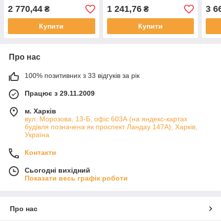
GENEBRE 2008 AISI316
GENEBRE 2008 AISI316
GEN
2 770,44
1 241,76
3 6
₴
₴
Купити
Купити
Про нас
100% позитивних з 33 відгуків за рік
Працює з 29.11.2009
м. Харків
вул. Морозова, 13-Б, офіс 603А (на яндекс-картах
будівля позначена як проспект Ландау 147А), Харків,
Україна
Контакти
Сьогодні вихідний
Показати весь графік роботи
Про нас