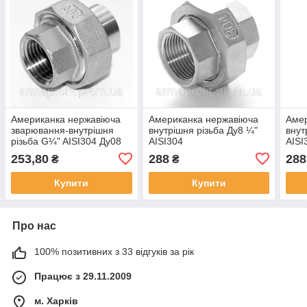
Американка нержавіюча
Американка нержавіюча
Амер
зварювання-внутрішня
внутрішня різьба Ду8 ¼"
внут
різьба G¼" AISI304 Ду08
AISI304
AISI
253,80
288
288
₴
₴
Купити
Купити
Про нас
100% позитивних з 33 відгуків за рік
Працює з 29.11.2009
м. Харків