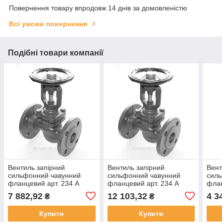
Повернення товару впродовж 14 днів за домовленістю
Всі умови повернення
Подібні товари компанії
Вентиль запірний
Вентиль запірний
Вент
сильфонний чавунний
сильфонний чавунний
сил
фланцевий арт. 234 A
фланцевий арт. 234 A
фла
ZETKAMA Ду25 Ру16
ZETKAMA Ду50 Ру16
7 882,92
12 103,32
4 3
₴
₴
Купити
Купити