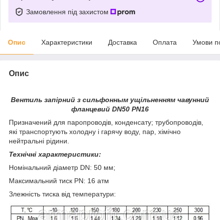
Замовлення під захистом
Опис
Характеристики
Доставка
Оплата
Умови п
Опис
Вентиль запірний з сильфонным ущільненням чавунний
фланцевий DN50 PN16
Призначений для паропроводів, конденсату; трубопроводів,
які транспортують холодну і гарячу воду, пар, хімічно
нейтральні рідини.
Технічні характеристики:
Номінальний діаметр DN: 50 мм;
Максимальний тиск PN: 16 атм
Злежність тиска від температури: