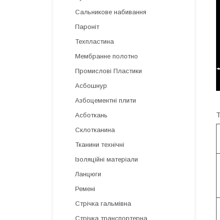
Сальникове набивання
Пароніт
Техпластина
Мембранне полотно
Промислові Пластики
Асбошнур
Азбоцементні плити
Т
Асботкань
Склотканина
Тканини технічні
Ізоляційні матеріали
Ланцюги
Ремені
Стрічка гальмівна
Стрічка транспортерна