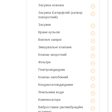
Засувка ножова
Засувка Батерфляй (затвор
поворотний)
Засувки
Крани кульові
Вентилі запірні
Змішувальні клапани
Клапан зворотний
Фільтри
Повітровідвідник
Клапан запобіжний
Конденсатовідвідники
Лічильники води
Компенсатори
Виброставки (антивібраційні
вставки)