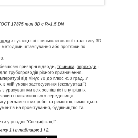
 ГОСТ 17375 тип 3D c R=1.5 DN
дводи
з вуглецевої і низьколегованої сталі типу 3D
руб методами штампування або протяжки по
0.
 безшовні приварні відводи,
трійники
,
переходи
і
 для трубопроводів різного призначення,
мпературі від мінус 70 до плюс 450 град. У
 в якій умови застосування (експлуатації)
з урахуванням всіх зовнішніх і внутрішніх
ечовин і навколишнього середовища,
сягу регламентних робіт та ремонтів, вимог цього
ументів на проектування, будівництво та
и у розділі "Специфікації".
нку 1 і в таблицях 1 і 2.