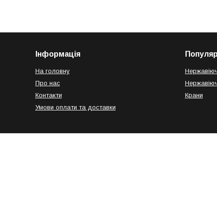
Інформація
Популяр
На головну
Нержавіюч
Про нас
Нержавіюч
Контакти
Крани
Умови оплати та доставки