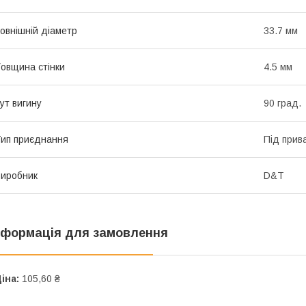
овнішній діаметр
33.7 мм
овщина стінки
4.5 мм
ут вигину
90 град.
ип приєднання
Під прив
иробник
D&T
нформація для замовлення
іна:
105,60 ₴