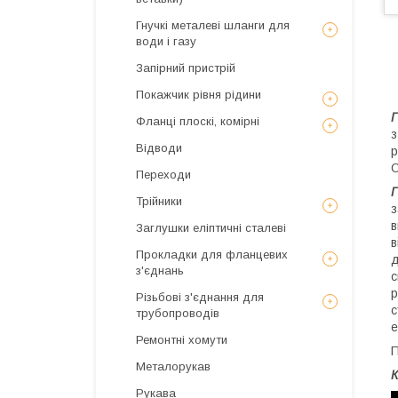
Гнучкі металеві шланги для
води і газу
Запірний пристрій
Покажчик рівня рідини
Г
Фланці плоскі, комірні
з
Відводи
р
О
Переходи
Г
Трійники
з
в
Заглушки еліптичні сталеві
в
Прокладки для фланцевих
д
з'єднань
с
р
Різьбові з'єднання для
с
трубопроводів
е
Ремонтні хомути
П
Металорукав
К
Рукава