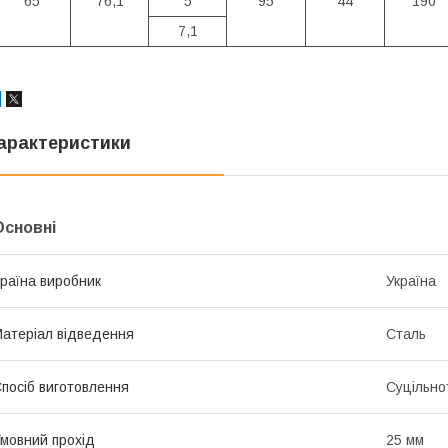
65
76,1
5
95
44
190
7,1
арактеристики
Основні
раїна виробник
Україна
атеріал відведення
Сталь
посіб виготовлення
Суцільно
мовний прохід
25 мм