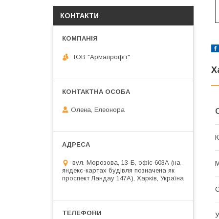
КОНТАКТИ
ТОВ "Армапрофіт"
Х
Олена, Елеонора
К
вул. Морозова, 13-Б, офіс 603А (на
М
яндекс-картах будівля позначена як
проспект Ландау 147А), Харків, Україна
С
У