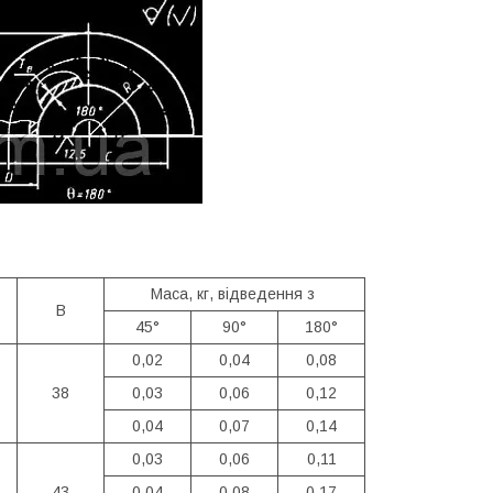
Маса, кг, відведення з
B
45°
90°
180°
0,02
0,04
0,08
38
0,03
0,06
0,12
0,04
0,07
0,14
0,03
0,06
0,11
43
0,04
0,08
0,17