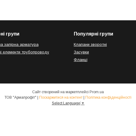
ні групи
Популярні групи
а запірна арматура
Клапани зворотні
і елементи трубопроводу
Засувки
Фланці
Сайт створений на маркетплейсі
Prom.ua
ТОВ "Армапрофіт" |
Поскаржитися на контент
|
Політика конфіденційності
Select Language
▼