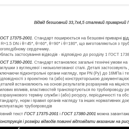
Відвід безшовний 33,7х4,5 сталевий приварний
ОСТ 17375-2001
. Стандарт поширюється на безшовні приварні
ві
 R≈1.5 DN і θ=45°, θ=60°, θ=90° і θ=180°, що виготовляються з т
огоподібному сердечнику.
бласть застосування відводів - відповідно до розділу 1 ГОСТ 1738
ОСТ 17380-2001
. Стандарт встановлює загальні технічні умови на
аглушки з вуглецевої і низьколегованої сталі. Деталі застосовують
ключаючи підконтрольні органи нагляду, при PN (Py) до 16МПа і те
ідповідності з проектною та (або) конструкторською документацією,
еталей встановлюють на основі результатів розрахунків на міцність 
илових впливів, властивостей транспортуються по трубопроводу р
озрахункового терміну служби і (або) ресурсу, періодичності та об
тандарту, норм і правил органів нагляду та інших нормативних док
ксплуатацію трубопроводів
овний текст
ГОСТ 17375-2001
і
ГОСТ 17380-2001
можна завантажит
онструкція і розміри відводів повинні відповідати вказаним на рису