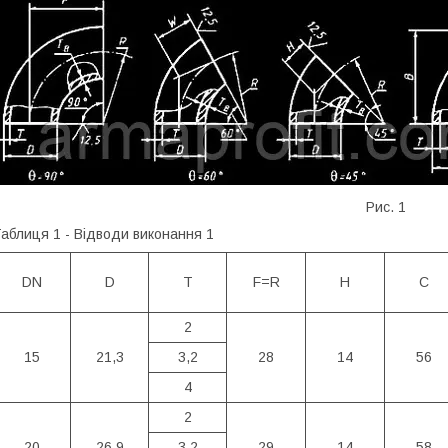
Рис. 1
аблиця 1 - Відводи виконання 1
DN
D
T
F=R
H
C
2
15
21,3
3,2
28
14
56
4
2
20
26,9
3,2
29
14
58