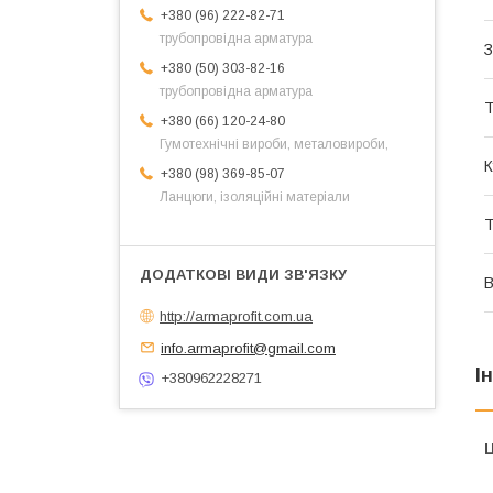
+380 (96) 222-82-71
трубопровідна арматура
З
+380 (50) 303-82-16
трубопровідна арматура
Т
+380 (66) 120-24-80
Гумотехнічні вироби, металовироби,
К
+380 (98) 369-85-07
Ланцюги, ізоляційні матеріали
Т
В
http://armaprofit.com.ua
info.armaprofit@gmail.com
І
+380962228271
Ц